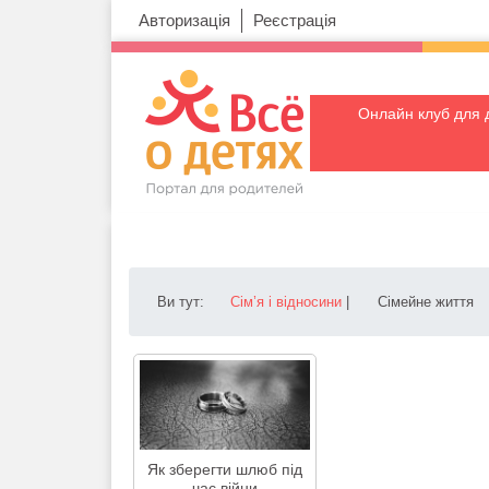
Авторизація
Реєстрація
Онлайн клуб для 
Ви тут:
Сім’я і відносини
|
Сімейне життя
Як зберегти шлюб під
час війни