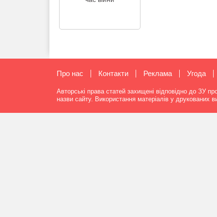
Про нас
Контакти
Реклама
Угода
Авторські права статей захищені відповідно до ЗУ пр
назви сайту. Використання матеріалів у друкованих 