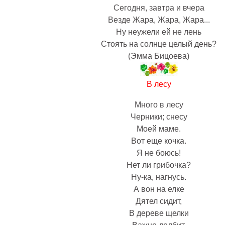
Сегодня, завтра и вчера
Везде Жара, Жара, Жара...
Ну неужели ей не лень
Стоять на солнце целый день?
(Эмма Бицоева)
В лесу
Много в лесу
Черники; снесу
Моей маме.
Вот еще кочка.
Я не боюсь!
Нет ли грибочка?
Ну-ка, нагнусь.
А вон на елке
Дятел сидит,
В дереве щелки