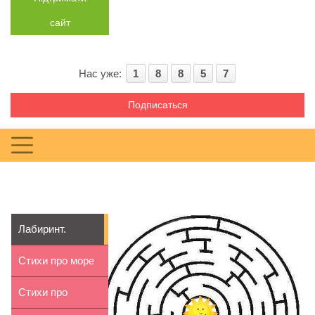
сайт
Нас уже:
1
8
8
5
7
Подписаться
Лабиринт.
Лягушка-
Стихи про море
путешественни...
для детей 9-10
Стихи про