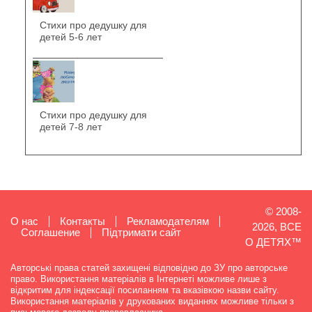
Стихи про дедушку для
детей 5-6 лет
Стихи про дедушку для
детей 7-8 лет
© 2008-
О нас
Контакты
Рекламодателям
2026, ВСЕ
Cоглашение
Підтримати сайт
О ДЕТЯХ™
Авторські права статей захищені відповідно до ЗУ про авторське
право. Використання матеріалів в Інтернеті можливе лише з
відкритим для індексації посиланням та вказівкою назви сайту.
Використання матеріалів у друкованих виданнях можливе тільки з