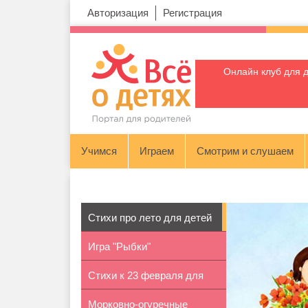
Авторизация
Регистрация
Онлайн клуб для 
Учимся
Играем
Смотрим и слушаем
Стихи про лето для детей
Игра "Рыбки"
7-8 лет
Стихи к 23 февраля для
Морковно-огуречные
детей 5-...