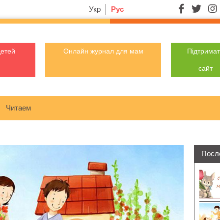
Укр
Рус
детей
Онлайн журнал для мам
Підтрима
сайт
Читаем
Посл