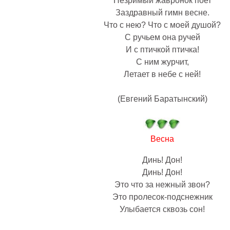
Незримый жавронок поет
Заздравный гимн весне.
Что с нею? Что с моей душой?
С ручьем она ручей
И с птичкой птичка!
С ним журчит,
Летает в небе с ней!
(Евгений Баратынский)
Весна
Динь! Дон!
Динь! Дон!
Это что за нежный звон?
Это пролесок-подснежник
Улыбается сквозь сон!