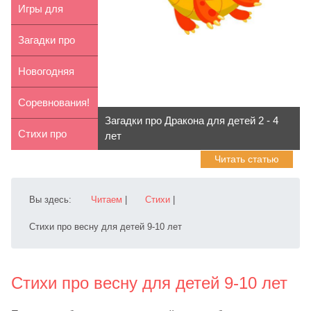
пропавшем
Игры для
кошельке и
детей 9-10 лет
Загадки про
С...
Дракона для
Новогодняя
детей 7...
сказка
Соревнования!
Загадки про Дракона для детей 2 - 4
«Елочка»
Стихи про
лет
Читать статью
дедушку для
детей 2-4...
Вы здесь:
Читаем
|
Стихи
|
Стихи про весну для детей 9-10 лет
Стихи про весну для детей 9-10 лет