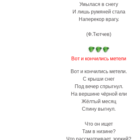
Умылася в снегу
И лишь румяней стала
Наперекор врагу.
(Ф.Тютчев)
Вот и кончились метели
Вот и кончились метели.
С крыши снег
Под вечер спрыгнул.
На вершине чёрной ели
Жёлтый месяц
Спину выгнул.
Что он ищет
Там в низине?
Что рассматривает, зоркий?