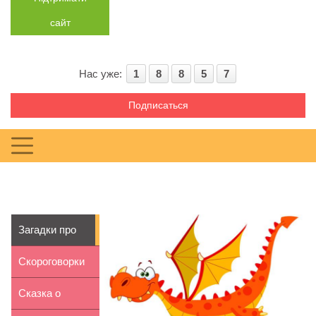
сайт
Нас уже:
1
8
8
5
7
Подписаться
Загадки про
Дракона для
Скороговорки
детей 2...
про зиму
Сказка о