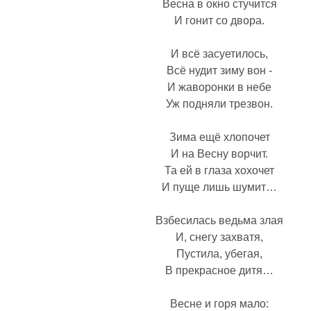
Весна в окно стучится
И гонит со двора.
И всё засуетилось,
Всё нудит зиму вон -
И жаворонки в небе
Уж подняли трезвон.
Зима ещё хлопочет
И на Весну ворчит.
Та ей в глаза хохочет
И пуще лишь шумит…
Взбесилась ведьма злая
И, снегу захватя,
Пустила, убегая,
В прекрасное дитя…
Весне и горя мало: