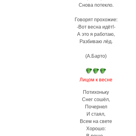
Снова потекло.
Говорят прохожие:
-Вот весна идёт!-
А это я работаю,
Разбиваю лёд.
(А.Барто)
Лицом к весне
Потихоньку
Снег сошёл,
Почернел
И стаял,
Всем на свете
Хорошо:
В роще -