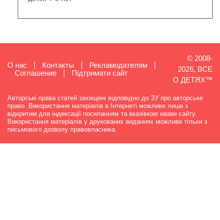
© 2008-
О нас
Контакты
Рекламодателям
2026, ВСЕ
Cоглашение
Підтримати сайт
О ДЕТЯХ™
Авторські права статей захищені відповідно до ЗУ про авторське
право. Використання матеріалів в Інтернеті можливе лише з
відкритим для індексації посиланням та вказівкою назви сайту.
Використання матеріалів у друкованих виданнях можливе тільки з
письмового дозволу правовласника.