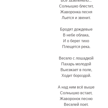
Всё зазеленело...
Солнышко блестит,
Жаворонка песня
Льется и звенит.
Бродят дождевые
В небе облака,
И о берег тихо
Плещется река.
Весело с лошадкой
Пахарь молодой
Выезжает в поле,
Ходит бороздой.
А над ним всё выше
Солнышко встает,
Жаворонок песню
Веселей поет.