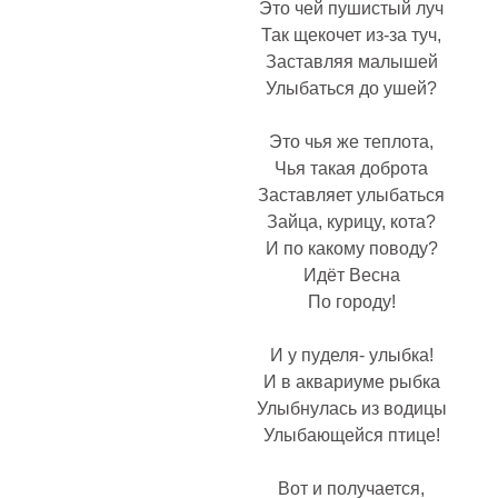
Это чей пушистый луч
Так щекочет из-за туч,
Заставляя малышей
Улыбаться до ушей?
Это чья же теплота,
Чья такая доброта
Заставляет улыбаться
Зайца, кyрицy, кота?
И по какому поводу?
Идёт Весна
По городу!
И y пyделя- yлыбка!
И в аквариyме рыбка
Улыбнyлась из водицы
Улыбающейся птице!
Вот и полyчается,