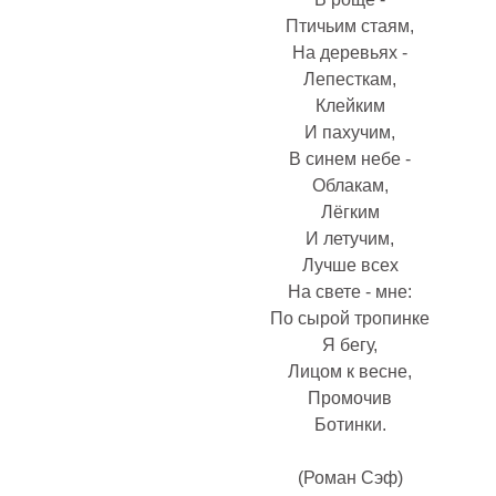
Птичьим стаям,
На деревьях -
Лепесткам,
Клейким
И пахучим,
В синем небе -
Облакам,
Лёгким
И летучим,
Лучше всех
На свете - мне:
По сырой тропинке
Я бегу,
Лицом к весне,
Промочив
Ботинки.
(Роман Сэф)