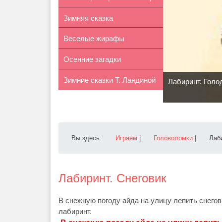
Зимняя сказка
для д...
Веселые жирафы
«Снегурочка»
Осенние загадки
Зимние сказки Т. Ландиной
Лабиринт. Голо
Вы здесь:
Играем
|
Головоломки
|
Лаб
Лабиринт. Снеговик
В снежную погоду айда на улицу лепить снегов
лабиринт.