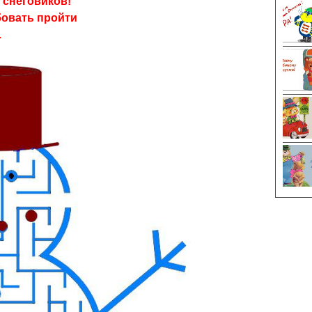
 снеговиков!
бовать пройти
.