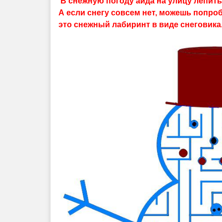
В снежную погоду айда на улицу лепить
А если снегу совсем нет, можешь попро
это снежный лабиринт в виде снеговика