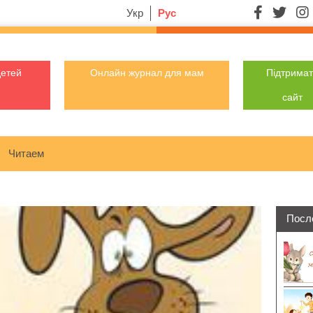
Укр
Рус
детей
Онлайн журнал для мам
Підтрима
сайт
Читаем
Посл