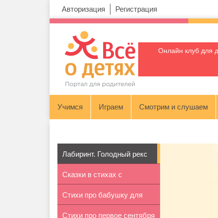
Авторизация
Регистрация
Онлайн клуб для 
Учимся
Играем
Смотрим и слушаем
Лабиринт. Голодный рекс
Сказки в стихах с
Стихи про бабушку для
иллюстрациями...
Стихи про первое сентября
детей 2-4...