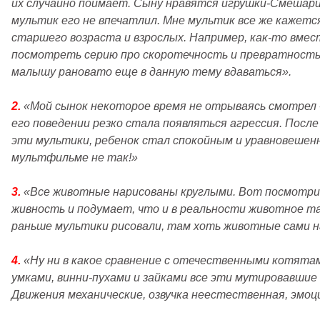
их случайно поймает. Сыну нравятся игрушки-Смешари
мультик его не впечатлил. Мне мультик все же кажетс
старшего возраста и взрослых. Например, как-то вмес
посмотреть серию про скоротечность и превратность
малышу рановато еще в данную тему вдаваться».
2.
«Мой сынок некоторое время не отрываясь смотрел 
его поведении резко стала появляться агрессия. После
эти мультики, ребенок стал спокойным и уравновешен
мультфильме не так!»
3.
«
Все животные нарисованы круглыми. Вот посмотри
живность и подумает, что и в реальности животное т
раньше мультики рисовали, там хоть животные сами н
4.
«
Ну ни в какое сравнение с отечественными котята
умками, винни-пухами и зайками все эти мутировавшие 
Движения механические, озвучка неестественная, эмо