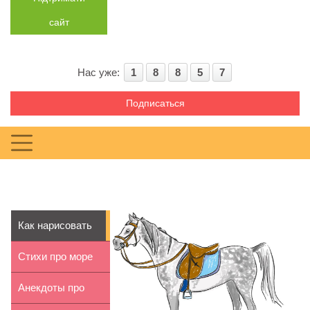
сайт
Нас уже:
1
8
8
5
7
Подписаться
Как нарисовать
лошадь поэтапно
Стихи про море
для детей 5-6 лет
Анекдоты про