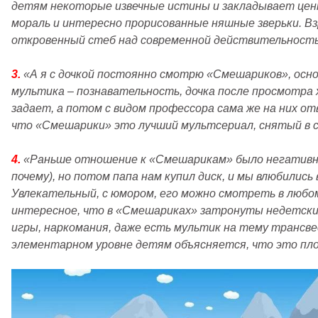
детям некоторые извечные истины и закладывает цен
мораль и интересно прорисованные няшные зверьки. Вз
откровенный стеб над современной действительност
3.
«
А я с дочкой постоянно смотрю «Смешариков», осн
мультика – познавательность, дочка после просмотра
задает, а потом с видом профессора сама же на них от
что «Смешарики» это лучший мультсериал, снятый в 
4.
«
Раньше отношение к «Смешарикам» было негативно
почему), но потом папа нам купил диск, и мы влюбилис
Увлекательный, с юмором, его можно смотреть в любо
интересное, что в «Смешариках» затронуты недетск
игры, наркомания, даже есть мультик на тему трансв
элементарном уровне детям объясняется, что это пл