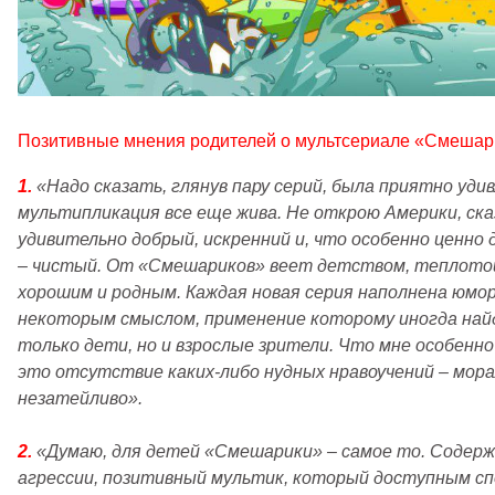
Позитивные мнения родителей о мультсериале «Смешар
1.
«
Надо сказать, глянув пару серий, была приятно удив
мультипликация все еще жива. Не открою Америки, ска
удивительно добрый, искренний и, что особенно ценно
– чистый. От «Смешариков» веет детством, теплотой
хорошим и родным. Каждая новая серия наполнена юмо
некоторым смыслом, применение которому иногда найд
только дети, но и взрослые зрители. Что мне особенно
это отсутствие каких-либо нудных нравоучений – мора
незатейливо
»
.
2.
«
Думаю, для детей «Смешарики» – самое то. Содерж
агрессии, позитивный мультик, который доступным с