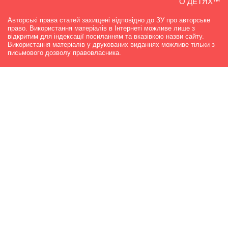
О ДЕТЯХ™
Авторські права статей захищені відповідно до ЗУ про авторське
право. Використання матеріалів в Інтернеті можливе лише з
відкритим для індексації посиланням та вказівкою назви сайту.
Використання матеріалів у друкованих виданнях можливе тільки з
письмового дозволу правовласника.