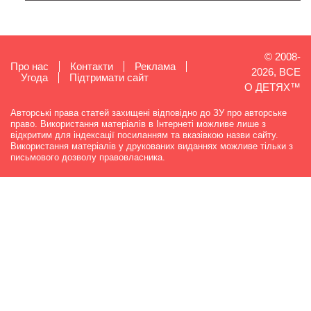
© 2008-
Про нас
Контакти
Реклама
2026, ВСЕ
Угода
Підтримати сайт
О ДЕТЯХ™
Авторські права статей захищені відповідно до ЗУ про авторське
право. Використання матеріалів в Інтернеті можливе лише з
відкритим для індексації посиланням та вказівкою назви сайту.
Використання матеріалів у друкованих виданнях можливе тільки з
письмового дозволу правовласника.