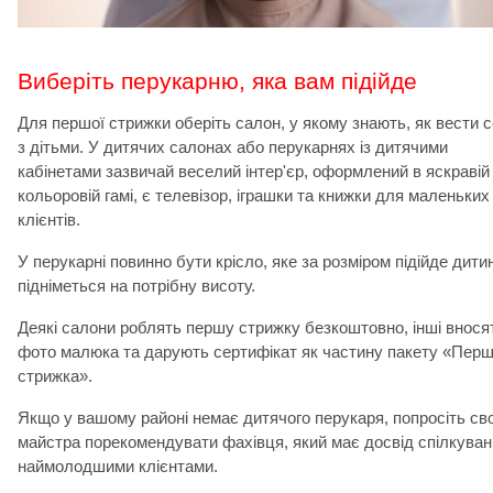
Виберіть перукарню, яка вам підійде
Для першої стрижки оберіть салон, у якому знають, як вести 
з дітьми. У дитячих салонах або перукарнях із дитячими
кабінетами зазвичай веселий інтер'єр, оформлений в яскравій
кольоровій гамі, є телевізор, іграшки та книжки для маленьких
клієнтів.
У перукарні повинно бути крісло, яке за розміром підійде дитин
підніметься на потрібну висоту.
Деякі салони роблять першу стрижку безкоштовно, інші внося
фото малюка та дарують сертифікат як частину пакету «Пер
стрижка».
Якщо у вашому районі немає дитячого перукаря, попросіть св
майстра порекомендувати фахівця, який має досвід спілкуван
наймолодшими клієнтами.