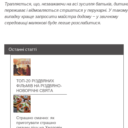
Трапляється, що, незважаючи на всі зусилля батьків, дитин
переживає і відмовляється стригтися у перукарні. У такому
випадку краще запросити майстра додому − у звичному
середовищі малюкові буде легше розслабитися.
Останні статті
ТОП-20 РІЗДВЯНИХ
ФІЛЬМІВ НА РІЗДВЯНО-
НОВОРІЧНІ СВЯТА
Страшно смачно: як
приготувати страшно
смачну піцу на Хелловін