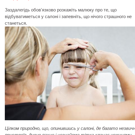
Заздалегідь обов'язково розкажіть малюку про те, що
відбуватиметься у салоні і запевніть, що нічого страшного не
станеться.
Цілком природно, що, опинившись у салоні, де багато незвич
пристроїв, дивно пахне і незнайома тітка клацає ножицями