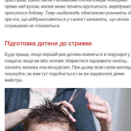
прямо над вухом, малюк може почати крутитися, вередуват
проситися додому. Тому заздалегідь обов'язково розкажіть 
про те, що відбуватиметься у салоні і запевніть, що нічого
страшного не станеться.
Підготовка дитини до стрижки
Буде краще, якщо перший раз дитина опиниться в перукарні у 
глядача: якщо ви або чоловік збираєтеся підправити зачіску,
захопіть малюка «на екскурсію». При цьому всім своїм вигля
показуйте, як вам тут подобається і як ви задоволені діями
майстра.