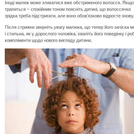
Іноді малюк може злякатися вже обстриженого волосся. Якщо
трапиться − спокійним тоном поясніть дитині, що волоссячко
зрідка треба підстригати, але воно обов'язково відросте знову
Після стрижки зверніть увагу малюка, що тепер його зачіска 
і стильна, як у дорослого чоловіка, хваліть його поведінку і ро
компліменти щодо нового вигляду дитини.