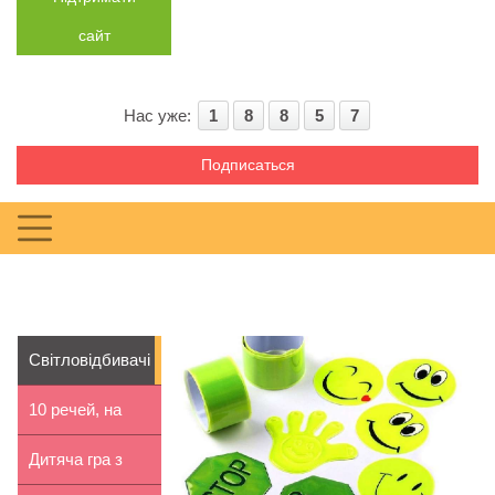
сайт
Нас уже:
1
8
8
5
7
Подписаться
Світловідбивачі
для дітей: як
10 речей, на
в...
яких не варто
Дитяча гра з