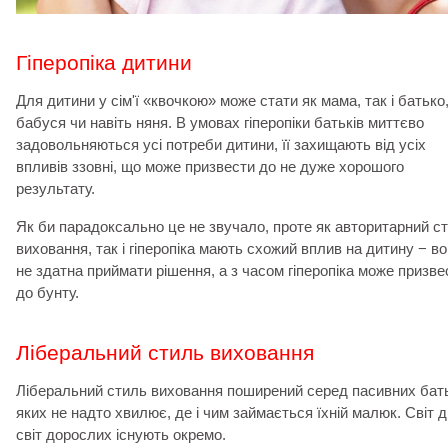
Гіперопіка дитини
Для дитини у сім'ї «квочкою» може стати як мама, так і батько
бабуся чи навіть няня. В умовах гіперопіки батьків миттєво
задовольняються усі потреби дитини, її захищають від усіх
впливів ззовні, що може призвести до не дуже хорошого
результату.
Як би парадоксально це не звучало, проте як авторитарний с
виховання, так і гіперопіка мають схожий вплив на дитину − в
не здатна приймати рішення, а з часом гіперопіка може призве
до бунту.
Ліберальний стиль виховання
Ліберальний стиль виховання поширений серед пасивних бать
яких не надто хвилює, де і чим займається їхній малюк. Світ ді
світ дорослих існують окремо.