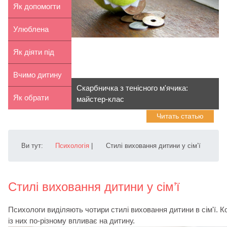
мова для
Як допомогти
дитини
дитині обрати
Улюблена
майб...
няня чи
Як діяти під
улюблена
час істерики
Вчимо дитину
Скарбничка з тенісного м'ячика:
мама?
дитини
поважати
Як обрати
майстер-клас
Читать статью
оточення
подарунок
дитині
Ви тут:
Психологія
|
Стилі виховання дитини у сім’ї
Стилі виховання дитини у сім’ї
Психологи виділяють чотири стилі виховання дитини в сім'ї. 
із них по-різному впливає на дитину.