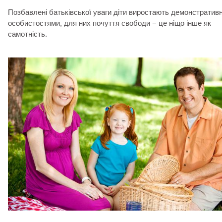
Позбавлені батьківської уваги діти виростають демонстратив
особистостями, для них почуття свободи − це ніщо інше як
самотність.