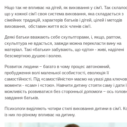
Ніщо так не впливає на дітей, як виховання у сім'ї. Так склало
що у кожної сім'ї своя система виховання, яка складається з
сімейних традицій, характерів батьків і дітей, цілей і методів
виховання, обставин життя всіх членів сім'ї.
Деякі батьки вважають себе скульпторами, і, якщо, раптом,
скульптура не вдасться, завжди можна перекласти вину на
матеріал. Такі «батьки» забувають, що «діти» - живі, наділені
безсмертною душею і волею.
Розвиток людини − багато в чому процес автономний,
пробудження волі маленької особистості, еволюція її
самостійності. Під «самостійністю» маємо на увазі два ключов
моменти - «сам» і «стою». Навчити дитину стояти саму і дати ї
можливість розвиватися без сторонньої допомоги − ось голов
завдання батьків.
Психологи виділяють чотири стилі виховання дитини в сім'ї. 
із них по-різному впливає на дитину.