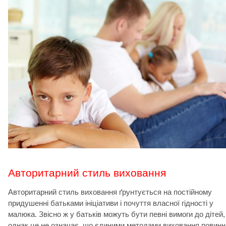
Авторитарний стиль виховання
Авторитарний стиль виховання ґрунтується на постійному
придушенні батьками ініціативи і почуття власної гідності у
малюка. Звісно ж у батьків можуть бути певні вимоги до дітей,
однак це не означає, що єдиними методами виховання повинн