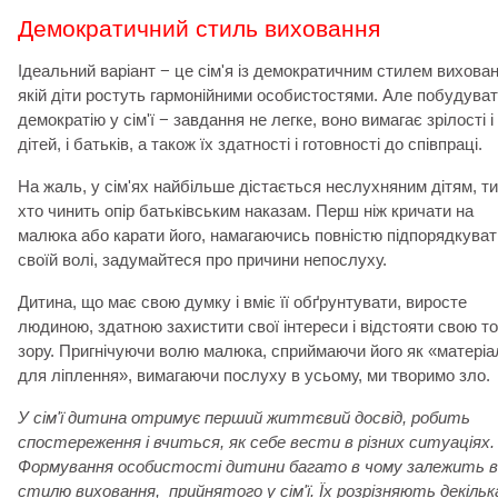
Демократичний стиль виховання
Ідеальний варіант − це сім'я із демократичним стилем вихован
якій діти ростуть гармонійними особистостями. Але побудува
демократію у сім'ї − завдання не легке, воно вимагає зрілості і
дітей, і батьків, а також їх здатності і готовності до співпраці.
На жаль, у сім'ях найбільше дістається неслухняним дітям, ти
хто чинить опір батьківським наказам. Перш ніж кричати на
малюка або карати його, намагаючись повністю підпорядкуват
своїй волі, задумайтеся про причини непослуху.
Дитина, що має свою думку і вміє її обґрунтувати, виросте
людиною, здатною захистити свої інтереси і відстояти свою т
зору. Пригнічуючи волю малюка, сприймаючи його як «матеріа
для ліплення», вимагаючи послуху в усьому, ми творимо зло
У сім'ї дитина отримує перший життєвий досвід, робить
спостереження і вчиться, як себе вести в різних ситуаціях.
Формування особистості дитини багато в чому залежить в
стилю виховання, прийнятого у сім'ї. Їх розрізняють декільк