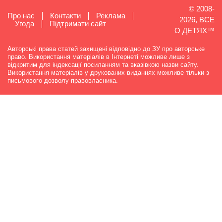
© 2008-
Про нас
Контакти
Реклама
2026, ВСЕ
Угода
Підтримати сайт
О ДЕТЯХ™
Авторські права статей захищені відповідно до ЗУ про авторське
право. Використання матеріалів в Інтернеті можливе лише з
відкритим для індексації посиланням та вказівкою назви сайту.
Використання матеріалів у друкованих виданнях можливе тільки з
письмового дозволу правовласника.