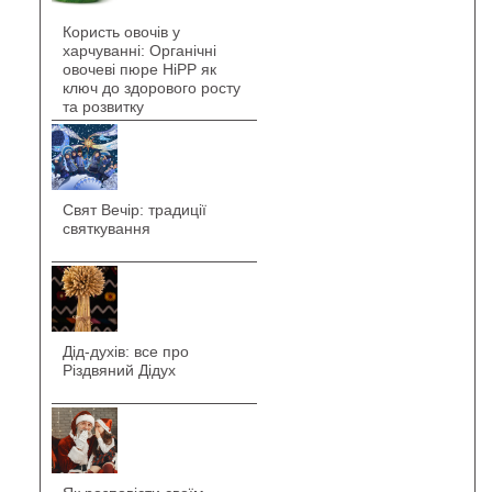
Користь овочів у
харчуванні: Органічні
овочеві пюре HiPP як
ключ до здорового росту
та розвитку
Свят Вечір: традиції
святкування
Дід-духів: все про
Різдвяний Дідух