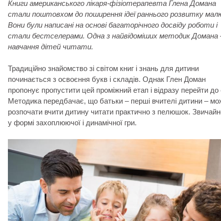
Книги американського лікаря-фізіотерапевта Глена Домана
стали поштовхом до поширення ідеї раннього розвитку малю
Вони були написані на основі багаторічного досвіду роботи і
стали бестселерами. Одна з найвідоміших методик Домана 
навчання дітей читати.
Традиційно знайомство зі світом книг і знань для дитини
починається з освоєння букв і складів. Однак Глен Доман
пропонує пропустити цей проміжний етап і відразу перейти до 
Методика передбачає, що батьки – перші вчителі дитини – мо
розпочати вчити дитину читати практично з пелюшок. Звичайн
у формі захоплюючої і динамічної гри.