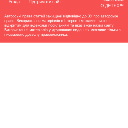
Угода
Підтримати сайт
О ДЕТЯХ™
Авторські права статей захищені відповідно до ЗУ про авторське
право. Використання матеріалів в Інтернеті можливе лише з
відкритим для індексації посиланням та вказівкою назви сайту.
Використання матеріалів у друкованих виданнях можливе тільки з
письмового дозволу правовласника.