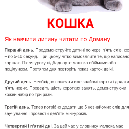
Як навчити дитину читати по Доману
Перший день.
Продемонструйте дитині по черзі п'ять слів, к
– по 5-10 секунд. При цьому чітко вимовляйте те, що написано
картках. Після уроку підбадьорте малюка обіймами або
поцілунком. Протягом дня повторіть показ карток двічі.
Другий день.
Необхідно показати вже знайомі картки і додати
п'ять нових. Проведіть шість коротких занять, демонструючи
кожен набір по три рази.
Третій день.
Тепер потрібно додати ще 5 незнайомих слів для
заучування і провести дев'ять міні-уроків.
Четвертий і п'ятий дні.
За цей час у словнику малюка має