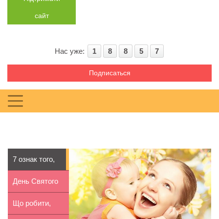
сайт
Нас уже:
1
8
8
5
7
Подписаться
7 ознак того,
що батьки
День Святого
потураю...
Миколая: ідеї
Що робити,