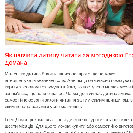
Як навчити дитину читати за методикою Гл
Домана
Маленька дитина бачить написане, проте ще не може
інтерпретувати значення слів. Але якщо одночасно показуват
картку зі словом і озвучувати його, то поступово малюк механ
запам'ятає, що воно означає. Через деякий час дитина зможе
самостійно освоїти закони читання за тим самим принципом, з
яким почала розуміти усне мовлення.
Глен Доман рекомендує проводити перші уроки читання вже з
шести місяців. Для цього можна купити або самостійно вигото
картки зі словами. Слова повинні бути написані великими (7,5