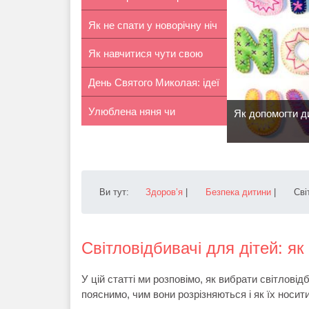
Як не спати у новорічну ніч
інстр...
Як навчитися чути свою
День Святого Миколая: ідеї
дитину
Улюблена няня чи
пода...
Як допомогти ди
улюблена мама?
Ви тут:
Здоров’я
|
Безпека дитини
|
Сві
Світловідбивачі для дітей: як
У цій статті ми розповімо, як вибрати світлові
пояснимо, чим вони розрізняються і як їх носити