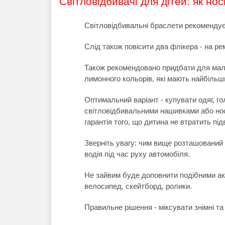
Світловідбивачі для дітей: як но
Світловідбивальні браслети рекомендує
Слід також повісити два флікера - на рем
Також рекомендовано придбати для мале
лимонного кольорів, які мають найбільш
Оптимальний варіант - купувати одяг, го
світловідбивальними нашивками або нос
гарантія того, що дитина не втратить під
Зверніть увагу: чим вище розташований 
водія під час руху автомобіля.
Не зайвим буде доповнити подібними ак
велосипед, скейтборд, ролики.
Правильне рішення - міксувати знімні та 