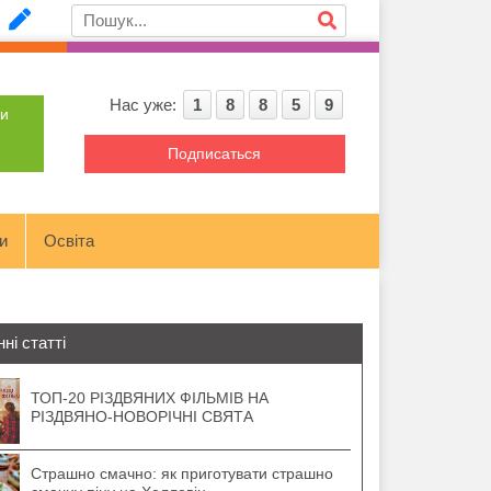
Нас уже:
1
8
8
5
9
ти
Подписаться
и
Освіта
ні статті
ТОП-20 РІЗДВЯНИХ ФІЛЬМІВ НА
РІЗДВЯНО-НОВОРІЧНІ СВЯТА
Страшно смачно: як приготувати страшно