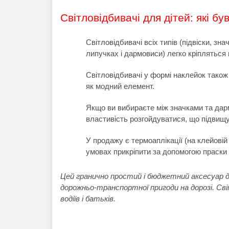
Світловідбивачі для дітей: які бу
Світловідбивачі всіх типів (підвіски, зн
липучках і дармовиси) легко кріпляться 
Світловідбивачі у формі наклейок також
як модний елемент.
Якщо ви вибираєте між значками та дар
властивість розгойдуватися, що підвищу
У продажу є термоаплікації (на клейовій
умовах прикріпити за допомогою праски 
Цей гранично простий і бюджетний аксесуар 
дорожньо-транспортної пригоди на дорозі. Сві
водіїв і батьків.