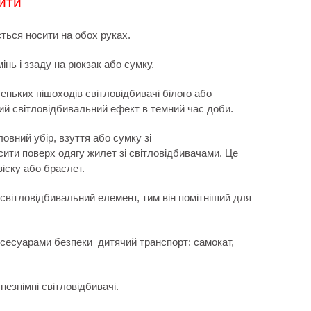
сити
ться носити на обох руках.
інь і ззаду на рюкзак або сумку.
ньких пішоходів світловідбивачі білого або
ий світловідбивальний ефект в темний час доби.
ловний убір, взуття або сумку зі
ити поверх одягу жилет зі світловідбивачами. Це
віску або браслет.
світловідбивальний елемент, тим він помітніший для
сесуарами безпеки дитячий транспорт: самокат,
незнімні світловідбивачі.