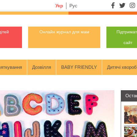
Укр
Рус
дітей
Онлайн журнал для мам
Підтрима
сайт
яткування
Дозвілля
BABY FRIENDLY
Дитячі хвороб
Остан