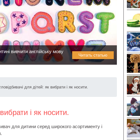
тині вивчити англійську мову
Читать статью
тловідбивачі для дітей: як вибрати і як носити.
 вибрати і як носити.
дбивач для дитини серед широкого асортименту і
.