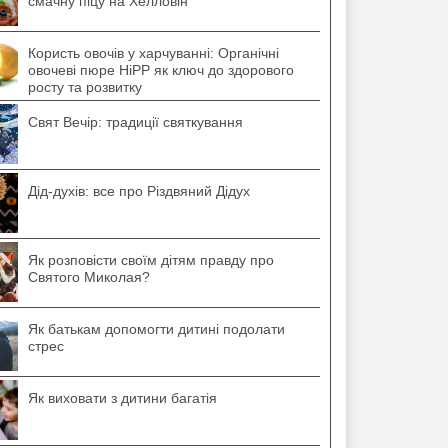
смачну піцу на Хелловін
Користь овочів у харчуванні: Органічні
овочеві пюре HiPP як ключ до здорового
росту та розвитку
Свят Вечір: традиції святкування
Дід-духів: все про Різдвяний Дідух
Як розповісти своїм дітям правду про
Святого Миколая?
Як батькам допомогти дитині подолати
стрес
Як виховати з дитини багатія