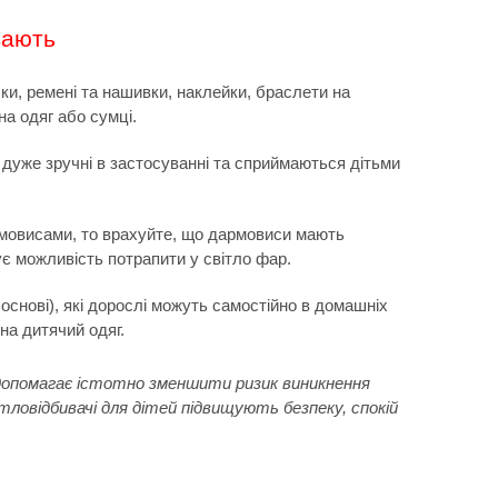
вають
ачки, ремені та нашивки, наклейки, браслети на
на одяг або сумці.
 дуже зручні в застосуванні та сприймаються дітьми
мовисами, то врахуйте, що дармовиси мають
є можливість потрапити у світло фар.
 основі), які дорослі можуть самостійно в домашніх
на дитячий одяг.
допомагає істотно зменшити ризик виникнення
тловідбивачі для дітей підвищують безпеку, спокій