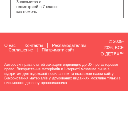
Знакомство с
геометрией в 7 классе:
как помочь
© 2008-
О нас
Контакты
Рекламодателям
2026, ВСЕ
Cоглашение
Підтримати сайт
О ДЕТЯХ™
Авторські права статей захищені відповідно до ЗУ про авторське
право. Використання матеріалів в Інтернеті можливе лише з
відкритим для індексації посиланням та вказівкою назви сайту.
Використання матеріалів у друкованих виданнях можливе тільки з
письмового дозволу правовласника.