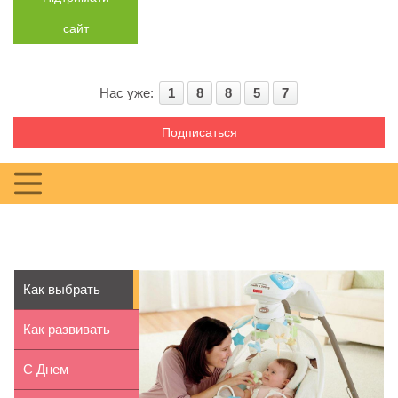
сайт
Нас уже:
1
8
8
5
7
Подписаться
Как выбрать
шезлонг для
Как развивать
младенца
память ребенка
С Днем