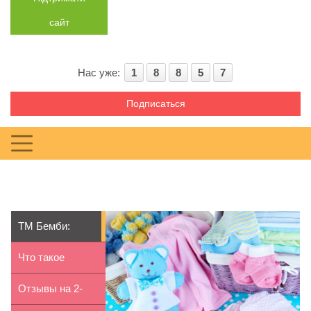
сайт
Нас уже:
1
8
8
5
7
Подписаться
ТМ Бемби:
одеваем деток к
Что такое
лету
отоакустическая
Отзывы на 2-