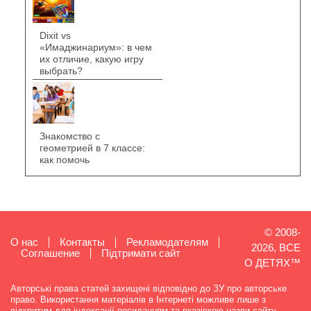
Dixit vs
«Имаджинариум»: в чем
их отличие, какую игру
выбрать?
Знакомство с
геометрией в 7 классе:
как помочь
© 2008-
О нас
Контакты
Рекламодателям
2026, ВСЕ
Cоглашение
Підтримати сайт
О ДЕТЯХ™
Авторські права статей захищені відповідно до ЗУ про авторське
право. Використання матеріалів в Інтернеті можливе лише з
відкритим для індексації посиланням та вказівкою назви сайту.