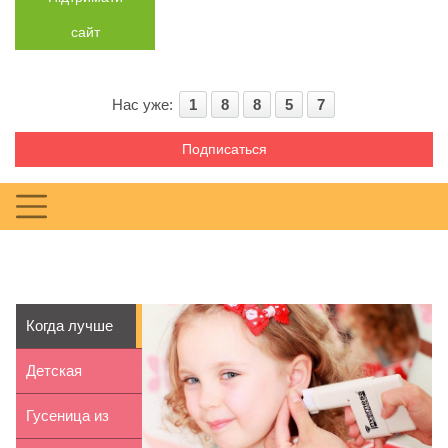
сайт
Нас уже:
1
8
8
5
7
Подписаться
Когда лучше
проколоть уши
Детская
ребенку
комната для
Гусеница из