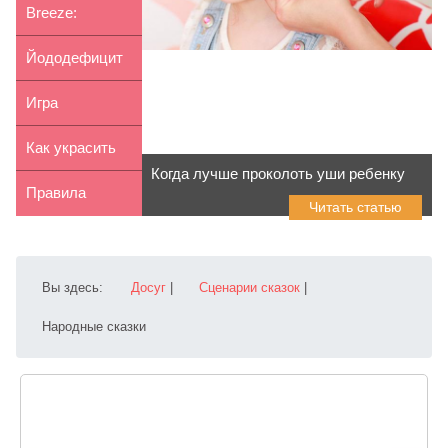
юного худож...
капроновых
Breeze:
колгот
стильная и
Йододефицит
качественная...
у детей:
Игра
симптомы и...
Майнкрафт:
Как украсить
Когда лучше проколоть уши ребенку
польза для
детское боди
Правила
Читать статью
детей
рисунком
оформления
детской комн...
Вы здесь:
Досуг
|
Сценарии сказок
|
Народные сказки