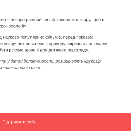
ин – безпрограшний спосіб захопити дітвору, щоб в
ок зоології» .
д науково-популярних фільмів, перед показом
ти незручних пояснень з приводу звіриного полювання
бути рекомендовані для дитячого перегляду.
ку у дітей допитливості, розширюють кругозір,
ро навколишній світ.
Підтримати сайт