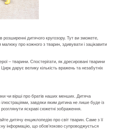
 в розширенні дитячого кругозору. Тут ви зможете,
малюку про кожного з тварин, здивувати і зацікавити
ерої – тварини. Спостерігати, як дресировані тварини
Цирк дарує велику кількість вражень та незабутніх
ки чи вірші про братів наших менших. Дитяча
ілюстраціями, завдяки яким дитина не лише буде із
е розглянути яскраві сюжетні зображення.
йте дитячу енциклопедію про світ тварин. Саме з її
исну інформацію, що обов’язково супроводжується