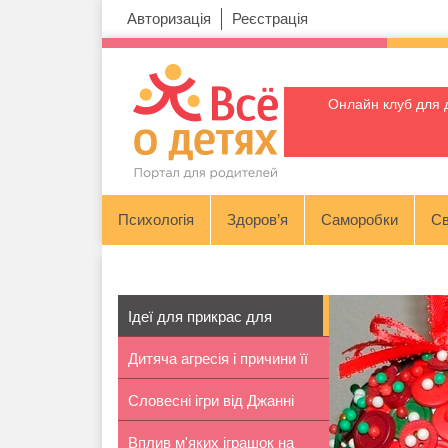
Авторизація
Реєстрація
Онлайн клуб для 
Психологія
Здоров’я
Саморобки
Св
Ідеї для прикрас для
Дитяча агресія і причини її
ялинки сво...
Словесні ігри від Джанні
появи
Вплив м'яких іграшок на
Родарі