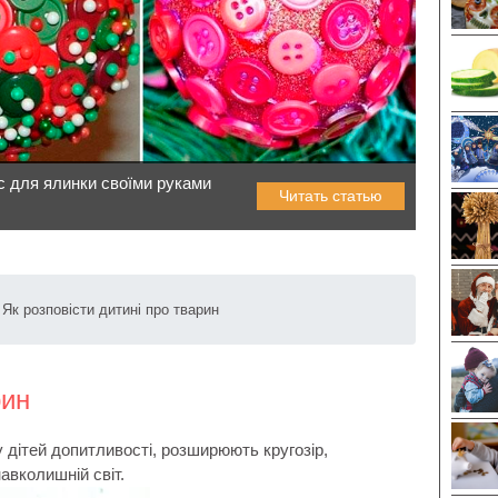
ас для ялинки своїми руками
Читать статью
Як розповісти дитині про тварин
рин
у дітей допитливості, розширюють кругозір,
авколишній світ.