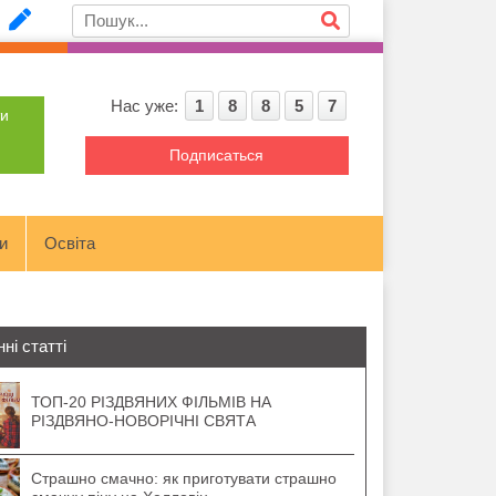
Нас уже:
1
8
8
5
7
ти
Подписаться
и
Освіта
ні статті
ТОП-20 РІЗДВЯНИХ ФІЛЬМІВ НА
РІЗДВЯНО-НОВОРІЧНІ СВЯТА
Страшно смачно: як приготувати страшно