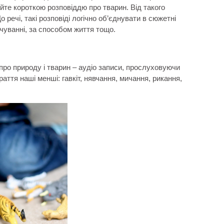
те короткою розповіддю про тварин. Від такого
о речі, такі розповіді логічно об’єднувати в сюжетні
арчуванні, за способом життя тощо.
про природу і тварин – аудіо записи, прослуховуючи
аття наші менші: гавкіт, нявчання, мичання, рикання,