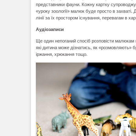
представники фауни. Кожну картку супроводжуй
«уроку зоології» малюк буде просто в захваті. Д
лінії за їх простором існування, перевагам в х
Аудіозаписи
Ще один непоганий спосіб розповісти малюкам 
які дитина може дізнатись, як «розмовляють» бр
іржання, хрюкання тощо.