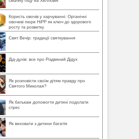
смачну піцу на Хелловін
Користь овочів у харчуванні: Органічні
овочеві пюре HiPP як ключ до здорового
росту та розвитку
Свят Вечір: традиції святкування
Дід-духів: все про Різдвяний Дідух
Як розповісти своїм дітям правду про
Святого Миколая?
Як батькам допомогти дитині подолати
стрес
Як виховати з дитини багатія