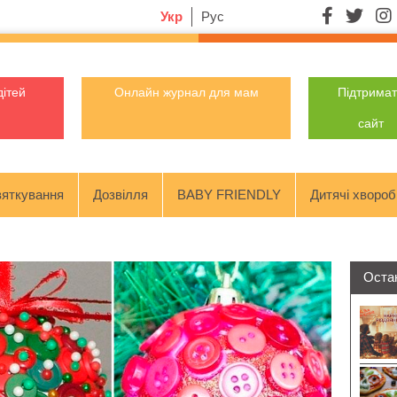
Укр
Рус
дітей
Онлайн журнал для мам
Підтрима
сайт
яткування
Дозвілля
BABY FRIENDLY
Дитячі хвороб
Остан