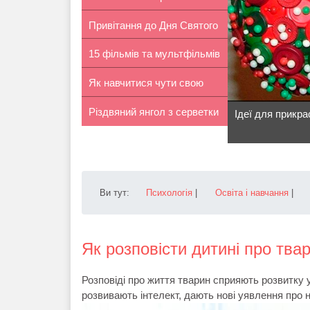
Привітання до Дня Святого
розвито...
15 фільмів та мультфільмів
Вален...
Як навчитися чути свою
про ...
Різдвяний янгол з серветки
дитину
Ідеї для прикр
влас...
Ви тут:
Психологія
|
Освіта і навчання
|
Як розповісти дитині про тва
Розповіді про життя тварин сприяють розвитку 
розвивають інтелект, дають нові уявлення про н