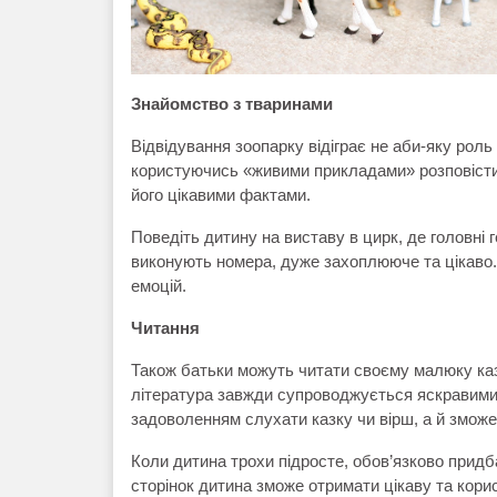
Знайомство з тваринами
Відвідування зоопарку відіграє не аби-яку роль
користуючись «живими прикладами» розповісти 
його цікавими фактами.
Поведіть дитину на виставу в цирк, де головні г
виконують номера, дуже захоплююче та цікаво. 
емоцій.
Читання
Також батьки можуть читати своєму малюку каз
література завжди супроводжується яскравими 
задоволенням слухати казку чи вірш, а й змож
Коли дитина трохи підросте, обов’язково придба
сторінок дитина зможе отримати цікаву та кор