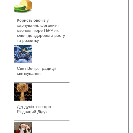
Користь овочів у
харчуванні: Органічні
овочеві пюре HiPP як
ключ до здорового росту
та розвитку
Свят Вечір: традиції
святкування
Дід-духів: все про
Різдвяний Дідух