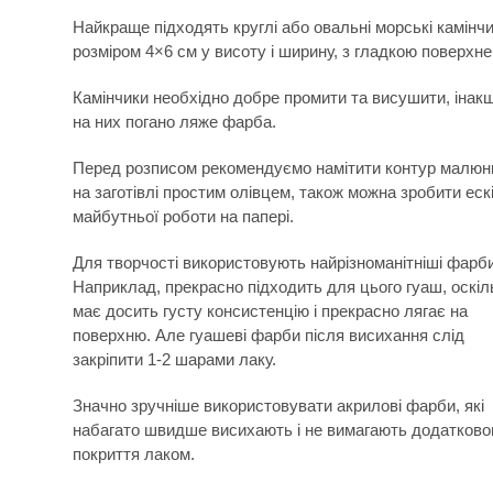
Найкраще підходять круглі або овальні морські камінч
розміром 4×6 см у висоту і ширину, з гладкою поверхне
Камінчики необхідно добре промити та висушити, інак
на них погано ляже фарба.
Перед розписом рекомендуємо намітити контур малюн
на заготівлі простим олівцем, також можна зробити еск
майбутньої роботи на папері.
Для творчості використовують найрізноманітніші фарби
Наприклад, прекрасно підходить для цього гуаш, оскіл
має досить густу консистенцію і прекрасно лягає на
поверхню. Але гуашеві фарби після висихання слід
закріпити 1-2 шарами лаку.
Значно зручніше використовувати акрилові фарби, які
набагато швидше висихають і не вимагають додатково
покриття лаком.