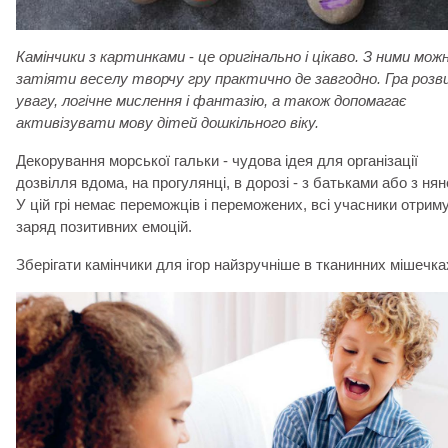
Камінчики з картинками
-
це оригінально і цікаво. З ними мож
затіяти веселу творчу гру практично де завгодно. Гра розв
увагу, логічне мислення і фантазію, а також допомагає
активізувати мову дітей дошкільного віку.
Декорування морської гальки - чудова ідея для організації
дозвілля вдома, на прогулянці, в дорозі - з батьками або з ня
У цій грі немає переможців і переможених, всі учасники отрим
заряд позитивних емоцій.
Зберігати камінчики для ігор найзручніше в тканинних мішечка