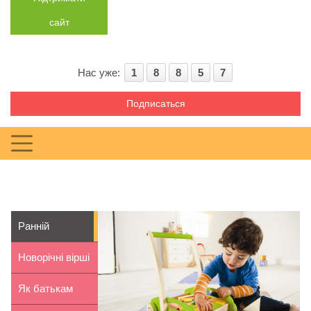
сайт
Нас уже:
1
8
8
5
7
Подписаться
Ранній
розвиток
Новорічні вірші
дитини. Метод
та пісні
Як батькам