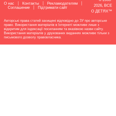
О нас
Контакты
Рекламодателям
2026, ВСЕ
Cоглашение
Підтримати сайт
О ДЕТЯХ™
Авторські права статей захищені відповідно до ЗУ про авторське
право. Використання матеріалів в Інтернеті можливе лише з
відкритим для індексації посиланням та вказівкою назви сайту.
Використання матеріалів у друкованих виданнях можливе тільки з
письмового дозволу правовласника.