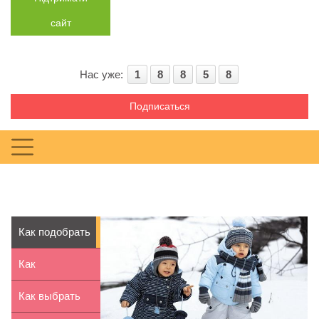
сайт
Нас уже:
1
8
8
5
8
Подписаться
Как подобрать
размер
Как
детского к...
организовать
Как выбрать