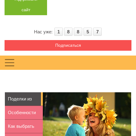
сайт
Нас уже:
1
8
8
5
7
Подписаться
Поделки из
природного
Особенности
материала...
состава корма
Как выбрать