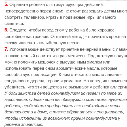
5.
Оградите ребенка от стимулирующих действий
непосредственно перед сном: не стоит разрешать детям мног
смотреть телевизор, играть в подвижные игры или много
смеяться.
6.
Следите, чтобы перед сном у ребенка было хорошее,
спокойное настроение. Отличный метод – прочитать крохе на
сказку или спеть колыбельную песню.
7.
Успокаивающе действует принятие вечерней ванны с лава
а также теплый напиток из трав мелиссы. Под детскую подуш
можно положить мешочек с высушенным хмелем или
использовать перед сном ароматические масла, которые
способствуют релаксации. К ним относятся масло лаванды,
сандалового дерева, герани и ромашки. Но перед их примене
убедитесь, что эти вещества не вызывают у ребенка аллерги
У большинства детей сомнамбулизм исчезает по мере их
взросления. Однако если вы обнаружили симптомы лунатиз
ребенка, необходимо предпринять все необходимые меры
безопасности в доме, а также обратиться к специалисту,
чтобы исключить из возможных причин сомнамбулизма у
ребенка эпилепсию.