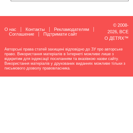
© 2008-
О нас
Контакты
Рекламодателям
2026, ВСЕ
Cоглашение
Підтримати сайт
О ДЕТЯХ™
Авторські права статей захищені відповідно до ЗУ про авторське
право. Використання матеріалів в Інтернеті можливе лише з
відкритим для індексації посиланням та вказівкою назви сайту.
Використання матеріалів у друкованих виданнях можливе тільки з
письмового дозволу правовласника.