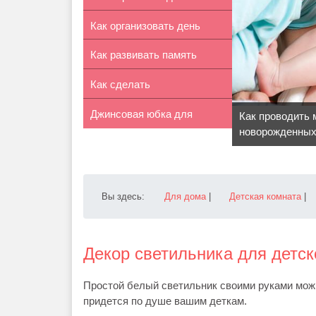
Как организовать день
капризами
Как развивать память
рождения ...
Как сделать
ребенка
Джинсовая юбка для
ортопедический ковр...
Как проводить
новорожденны
девочки из с...
Вы здесь:
Для дома
|
Детская комната
|
Декор светильника для детс
Простой белый светильник своими руками мож
придется по душе вашим деткам.