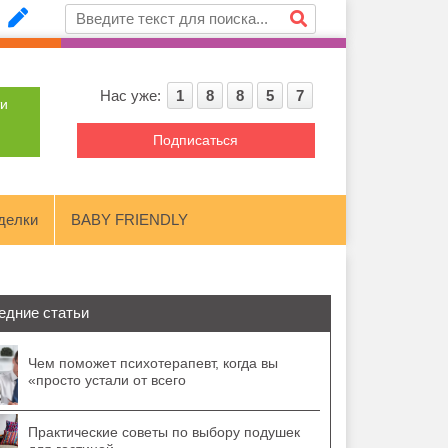
Нас уже:
1
8
8
5
7
ти
Подписаться
делки
BABY FRIENDLY
едние статьи
Чем поможет психотерапевт, когда вы
«просто устали от всего
Практические советы по выбору подушек