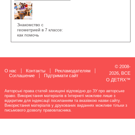
Знакомство с
геометрией в 7 классе:
как помочь
© 2008-
О нас
Контакты
Рекламодателям
2026, ВСЕ
Cоглашение
Підтримати сайт
О ДЕТЯХ™
Авторські права статей захищені відповідно до ЗУ про авторське
право. Використання матеріалів в Інтернеті можливе лише з
відкритим для індексації посиланням та вказівкою назви сайту.
Використання матеріалів у друкованих виданнях можливе тільки з
письмового дозволу правовласника.