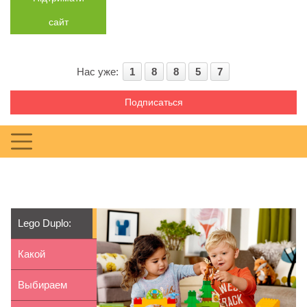
сайт
Нас уже:
1
8
8
5
7
Подписаться
Lego Duplo:
особенности
Какой
серии
иностранный
Выбираем