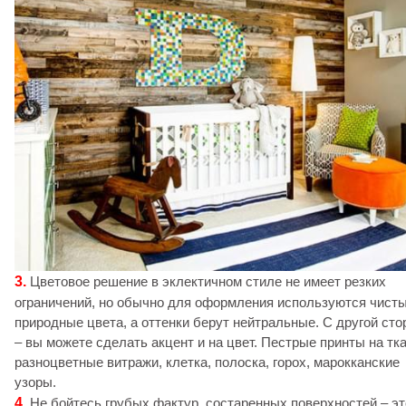
3.
Цветовое решение в эклектичном стиле не имеет резких
ограничений, но обычно для оформления используются чист
природные цвета, а оттенки берут нейтральные. С другой ст
– вы можете сделать акцент и на цвет. Пестрые принты на тка
разноцветные витражи, клетка, полоска, горох, марокканские
узоры.
4.
Не бойтесь грубых фактур, состаренных поверхностей – эт