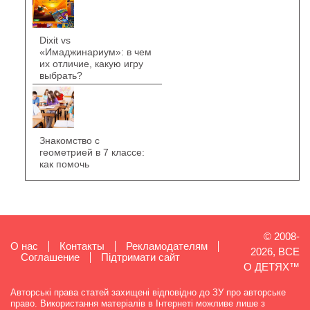
Dixit vs
«Имаджинариум»: в чем
их отличие, какую игру
выбрать?
Знакомство с
геометрией в 7 классе:
как помочь
© 2008-
О нас
Контакты
Рекламодателям
2026, ВСЕ
Cоглашение
Підтримати сайт
О ДЕТЯХ™
Авторські права статей захищені відповідно до ЗУ про авторське
право. Використання матеріалів в Інтернеті можливе лише з