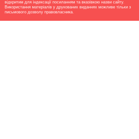
відкритим для індексації посиланням та вказівкою назви сайту.
Використання матеріалів у друкованих виданнях можливе тільки з
письмового дозволу правовласника.