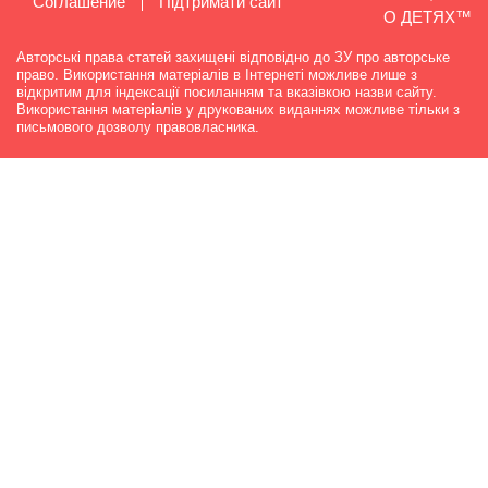
Cоглашение
Підтримати сайт
О ДЕТЯХ™
Авторські права статей захищені відповідно до ЗУ про авторське
право. Використання матеріалів в Інтернеті можливе лише з
відкритим для індексації посиланням та вказівкою назви сайту.
Використання матеріалів у друкованих виданнях можливе тільки з
письмового дозволу правовласника.