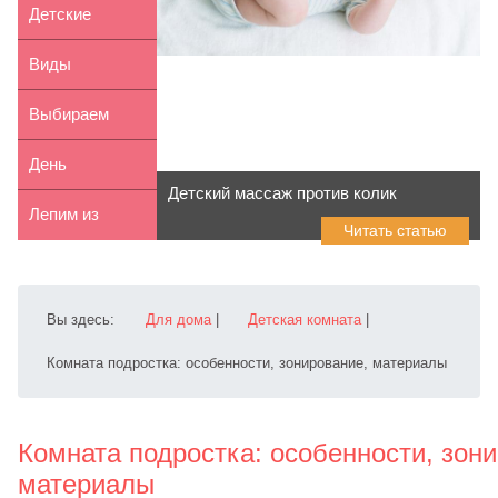
игрушка Жду...
толстовки
Детские
костюм...
двухъярусные
Виды
кровати. К...
игрушечного
Выбираем
оружия для
детское
День
Детский массаж против колик
детей
одеяло:
рождения в
Лепим из
Читать статью
модели...
стиле
пластилина
Барбоскиных
цветок
Вы здесь:
Для дома
|
Детская комната
|
Комната подростка: особенности, зонирование, материалы
Комната подростка: особенности, зон
материалы