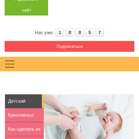
сайт
Нас уже:
1
8
8
5
7
Подписаться
Детский
массаж против
Креативные
колик
поделки:
Как сделать из