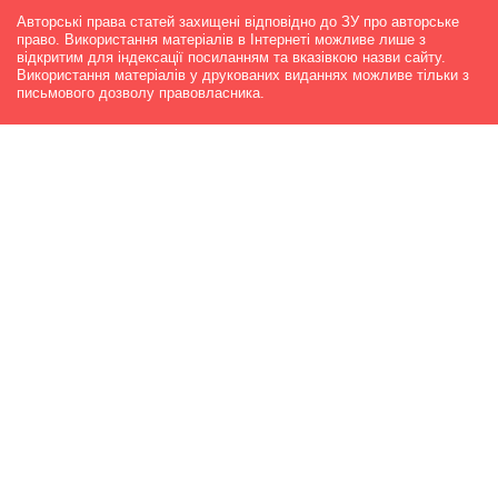
Авторські права статей захищені відповідно до ЗУ про авторське
право. Використання матеріалів в Інтернеті можливе лише з
відкритим для індексації посиланням та вказівкою назви сайту.
Використання матеріалів у друкованих виданнях можливе тільки з
письмового дозволу правовласника.