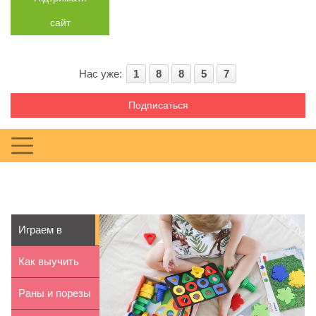
сайт
Нас уже:
1
8
8
5
7
Подписаться
Играем в
детском саду
Как выучить
вместе с ...
таблицу
Раны и порезы