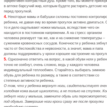
эффективен контрастный душ. Кроме того, вы можете приобр
в аптеке барсучий жир, которым будете растирать детские н
перед прогулкой.
4.
Некоторые мамы и бабушки склонны постоянно контролир
ребенка, не давая ему во время прогулок активно двигаться. 
то и дело ощупывают ножки малыша, вследствие чего он
находится в постоянном напряжении. А на стресс организм
человека реагирует так же, как и на снижение температуры –
сужением кровеносных сосудов. Конечности у ребенка зябну
часто от беспокойства и нервозности, а значит, мама и папа
должны поддерживать у крохи хорошее настроение на прогул
5.
Однозначно ответить на вопрос, в какой обуви ноги у ребен
точно не озябнут, очень сложно, ведь у каждого человека
индивидуальный теплообмен. Старайтесь выбирать зимнюю
обувь для ребенка по размеру, а также в соответствии со
степенью активности ребенка.
О том, что у ребенка мерзнут ноги, свидетельствует оче
холодная кожа выше щиколотки, а не только на ступнях. Ко
зябнут ноги у малыша, замените обувь или пересмотретес
под обувью. Замерзшие ноги крохи сразу же после прогулки
необходимо согреть.