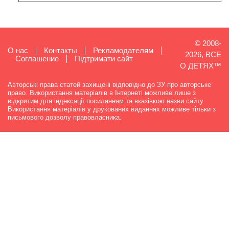
© 2008-
О нас
Контакты
Рекламодателям
2026, ВСЕ
Cоглашение
Підтримати сайт
О ДЕТЯХ™
Авторські права статей захищені відповідно до ЗУ про авторське
право. Використання матеріалів в Інтернеті можливе лише з
відкритим для індексації посиланням та вказівкою назви сайту.
Використання матеріалів у друкованих виданнях можливе тільки з
письмового дозволу правовласника.