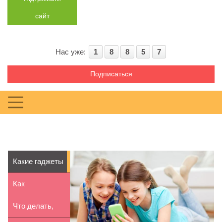
сайт
Нас уже:
1
8
8
5
7
Подписаться
Какие гаджеты
нужны
Как
школьнику: ...
организовать
Что делать,