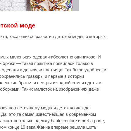
тской моде
кта, касающихся развития детской моды, о которых
 самых маленьких одевали абсолютно одинаково. И
ли брюки — такая практика появилась только в
в одевали в девчачьи платьица! Так было удобнее, и
сохранились гравюры и первые в истории
ленькие братья и сестры из одной семьи одеты в
оборками. Таких малюток на изображениях даже
ервая по-настоящему модная детская одежда
 Да, это та самая известнейшая в современном
скает не только одежду haute couture и pret-a-porte,
еком конце 19 века Жанна впервые решила шить