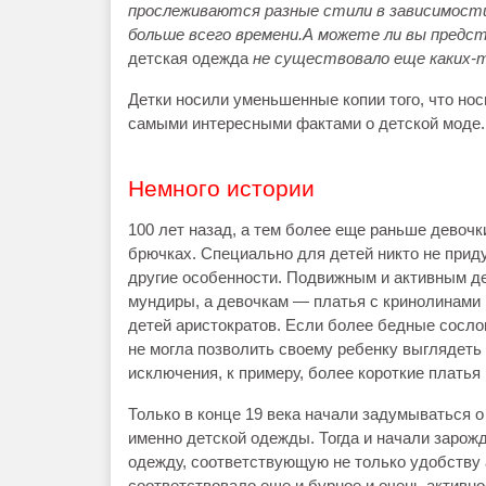
прослеживаются разные стили в зависимости
больше всего времени.А можете ли вы предст
детская одежда
не существовало еще каких-т
Детки носили уменьшенные копии того, что но
самыми интересными фактами о детской моде.
Немного истории
100 лет назад, а тем более еще раньше девоч
брючках. Специально для детей никто не при
другие особенности. Подвижным и активным д
мундиры, а девочкам — платья с кринолинами
детей аристократов. Если более бедные сослов
не могла позволить своему ребенку выглядеть
исключения, к примеру, более короткие платья 
Только в конце 19 века начали задумываться 
именно детской одежды. Тогда и начали заро
одежду, соответствующую не только удобству 
соответствовало еще и бурное и очень активн