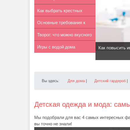
Как выбрать крестных
радиоуправл...
Основные требования к
родителей ...
Творог: что можно вкусного
школьной ...
Игры с водой дома
приг...
Как повысить и
Вы здесь:
Для дома
|
Детский гардероб
|
Детская одежда и мода: сам
Мы подобрали для вас 4 самых интересных фа
вы точно не знали!