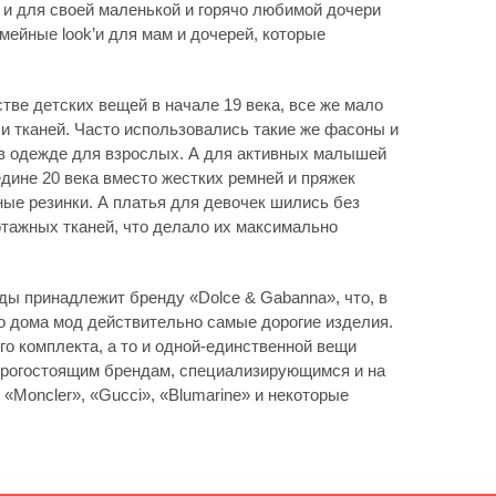
 и для своей маленькой и горячо любимой дочери
ейные look’и для мам и дочерей, которые
тве детских вещей в начале 19 века, все же мало
и тканей. Часто использовались такие же фасоны и
и в одежде для взрослых. А для активных малышей
едине 20 века вместо жестких ремней и пряжек
ые резинки. А платья для девочек шились без
котажных тканей, что делало их максимально
ды принадлежит бренду «Dolce & Gabanna», что, в
го дома мод действительно самые дорогие изделия.
го комплекта, а то и одной-единственной вещи
дорогостоящим брендам, специализирующимся и на
«Moncler», «Gucci», «Blumarine» и некоторые