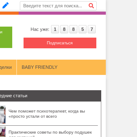
Нас уже:
1
8
8
5
7
ти
Подписаться
делки
BABY FRIENDLY
едние статьи
Чем поможет психотерапевт, когда вы
«просто устали от всего
Практические советы по выбору подушек