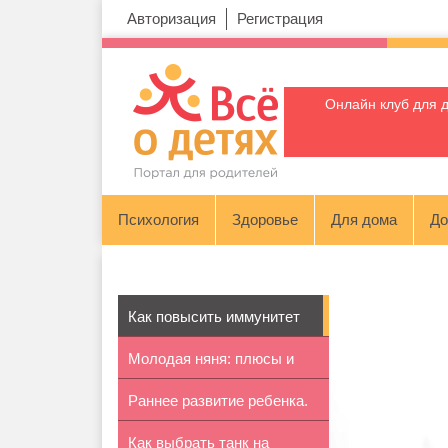
Авторизация
Регистрация
Онлайн клуб для 
Психология
Здоровье
Для дома
До
Как повысить иммунитет
Молодая няня: плюсы и
ребенка
Раннее развитие ребенка.
минусы
Как выбрать танк на
Метод ...