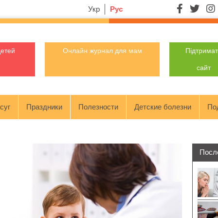
Укр
Рус
детей
Онлайн журнал для мам
Підтрима
сайт
суг
Праздники
Полезности
Детские болезни
По
Посл