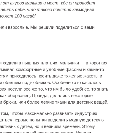
 от вкусов малыша и мест, где он проводит
авить себе, что такого понятия как
модная
о лет 100 назад!
сили взрослые. Мы решили поделиться с вами
ки ходили в пышных платьях, мальчики — в коротких
думывал комфортные и удобные фасоны и какие-то
етям приходилось носить даже тяжелые жакеты и
 и обилием подъюбников. Особенно это касалось
ия носили все же то, что им было удобнее, то знать
 как оборванец. Правда, делались некоторые
и брюки, или более легкие ткани для детских вещей.
о том, чтобы максимально развивать индустрию
ждаться первые попытки выделить модную детскую
активных детей, но и веяниям времени. Этому
ое развитие легкой промышленности. Начали