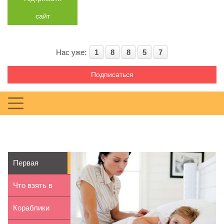
сайт
Нас уже:
1
8
8
5
7
Подписаться
Первая
помощь при
Что взять в
травме
больницу с
Кораблики