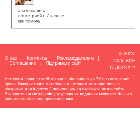
Знакомство с
геометрией в 7 классе:
как помочь
© 2008-
О нас
Контакты
Рекламодателям
2026, ВСЕ
Cоглашение
Підтримати сайт
О ДЕТЯХ™
Авторські права статей захищені відповідно до ЗУ про авторське
право. Використання матеріалів в Інтернеті можливе лише з
відкритим для індексації посиланням та вказівкою назви сайту.
Використання матеріалів у друкованих виданнях можливе тільки з
письмового дозволу правовласника.