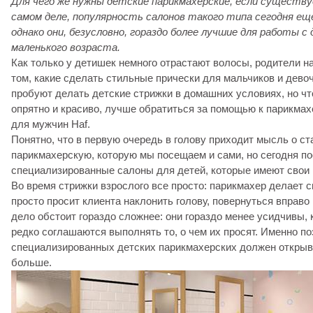
Для чего же нужны детские парикмахерские, если существ
самом деле, популярность салонов такого типа сегодня еще
однако они, безусловно, гораздо более лучшие для работы с
маленького возраста.
Как только у детишек немного отрастают волосы, родители 
том, какие сделать стильные прически для мальчиков и дево
пробуют делать детские стрижки в домашних условиях, но ч
опрятно и красиво, лучше обратиться за помощью к парикмах
для мужчин Haf.
Понятно, что в первую очередь в голову приходит мысль о с
парикмахерскую, которую мы посещаем и сами, но сегодня п
специализированные салоны для детей, которые имеют свои
Во время стрижки взрослого все просто: парикмахер делает с
просто просит клиента наклонить голову, повернуться вправо
дело обстоит гораздо сложнее: они гораздо менее усидчивы, 
редко соглашаются выполнять то, о чем их просят. Именно п
специализированных детских парикмахерских должен открыв
больше.