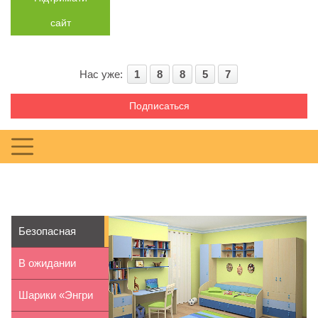
сайт
Нас уже:
1
8
8
5
7
Подписаться
Безопасная
детская мебель:
В ожидании
особ...
Нового года:
Шарики «Энгри