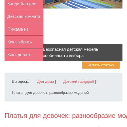
адвент-...
Бёрдс», «Куклы
Кэнди-бар для
ЛО...
детей своими
Детская комната
руками
в
Пижама из
скандинавском...
трикотажа: как
Как выбрать
Безопасная детская мебель:
правил...
детский кружок
Как сделать
особенности выбора
Читать статью
домик из газет
вмес...
Вы здесь:
Для дома
|
Детский гардероб
|
Платья для девочек: разнообразие моделей
Платья для девочек: разнообразие мо