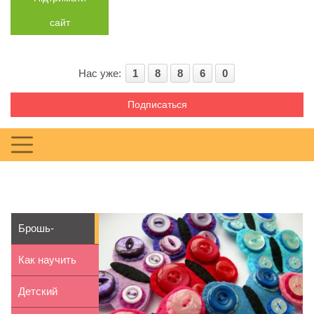
сайт
Нас уже:
1
8
8
6
0
Подписаться
Брошь-
бабочка из
Как научить
фетра своими
ребенка
Детский