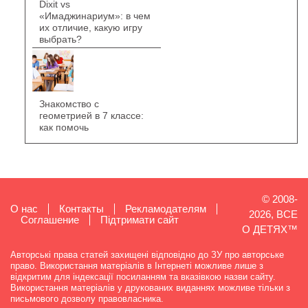
Dixit vs
«Имаджинариум»: в чем
их отличие, какую игру
выбрать?
Знакомство с
геометрией в 7 классе:
как помочь
© 2008-
О нас
Контакты
Рекламодателям
2026, ВСЕ
Cоглашение
Підтримати сайт
О ДЕТЯХ™
Авторські права статей захищені відповідно до ЗУ про авторське
право. Використання матеріалів в Інтернеті можливе лише з
відкритим для індексації посиланням та вказівкою назви сайту.
Використання матеріалів у друкованих виданнях можливе тільки з
письмового дозволу правовласника.