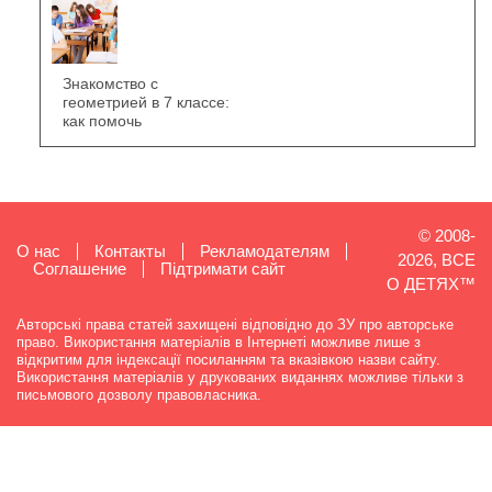
Знакомство с
геометрией в 7 классе:
как помочь
© 2008-
О нас
Контакты
Рекламодателям
2026, ВСЕ
Cоглашение
Підтримати сайт
О ДЕТЯХ™
Авторські права статей захищені відповідно до ЗУ про авторське
право. Використання матеріалів в Інтернеті можливе лише з
відкритим для індексації посиланням та вказівкою назви сайту.
Використання матеріалів у друкованих виданнях можливе тільки з
письмового дозволу правовласника.