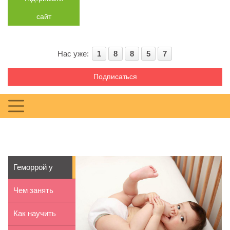
сайт
Нас уже:
1
8
8
5
7
Подписаться
Геморрой у
детей: причины,
Чем занять
симп...
ребенка в 4
Как научить