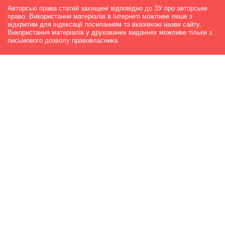
Авторські права статей захищені відповідно до ЗУ про авторське
право. Використання матеріалів в Інтернеті можливе лише з
відкритим для індексації посиланням та вказівкою назви сайту.
Використання матеріалів у друкованих виданнях можливе тільки з
письмового дозволу правовласника.