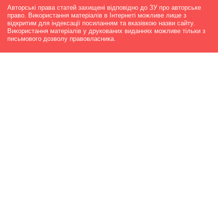
Авторські права статей захищені відповідно до ЗУ про авторське
право. Використання матеріалів в Інтернеті можливе лише з
відкритим для індексації посиланням та вказівкою назви сайту.
Використання матеріалів у друкованих виданнях можливе тільки з
письмового дозволу правовласника.