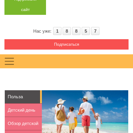
сайт
Нас уже:
1
8
8
5
7
Подписаться
Польза
отдыха на
Детский день
море
рождения в
Обзор детской