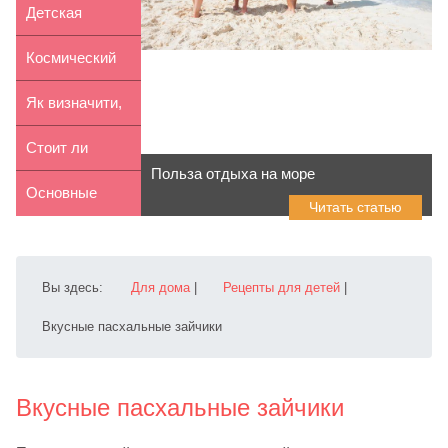
стиле м...
коляски 2 в 1
Детская
Ada...
вышиванка как
Космический
оберег: з...
день рождения
Як визначити,
чи вживає
Стоит ли
Польза отдыха на море
дитина ...
заводить
Основные
Читать статью
ребенку
разновидности
собаку
конструк...
Вы здесь:
Для дома
|
Рецепты для детей
|
Вкусные пасхальные зайчики
Вкусные пасхальные зайчики