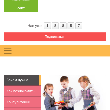
сайт
Нас уже:
1
8
8
5
7
Подписаться
Зачем нужна
школьная форма
Как познакомить
ребенка с осенью
Консультации