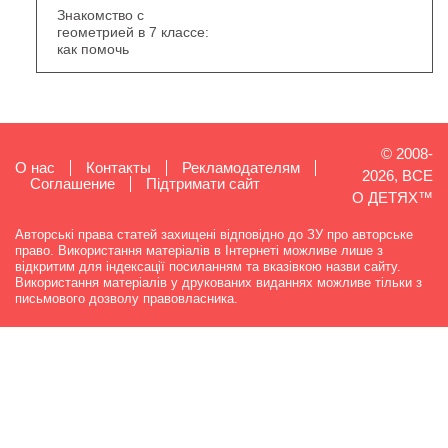
Знакомство с
геометрией в 7 классе:
как помочь
© 2008-
О нас
Контакты
Рекламодателям
2026, ВСЕ
Cоглашение
Підтримати сайт
О ДЕТЯХ™
Авторські права статей захищені відповідно до ЗУ про авторське
право. Використання матеріалів в Інтернеті можливе лише з
відкритим для індексації посиланням та вказівкою назви сайту.
Використання матеріалів у друкованих виданнях можливе тільки з
письмового дозволу правовласника.