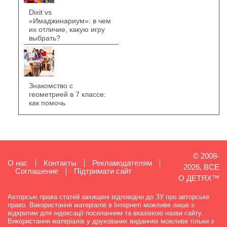
Dixit vs
«Имаджинариум»: в чем
их отличие, какую игру
выбрать?
Знакомство с
геометрией в 7 классе:
как помочь
© 2008-
О нас
Контакты
Рекламодателям
2026, ВСЕ
Cоглашение
Підтримати сайт
О ДЕТЯХ™
Авторські права статей захищені відповідно до ЗУ про авторське
право. Використання матеріалів в Інтернеті можливе лише з
відкритим для індексації посиланням та вказівкою назви сайту.
Використання матеріалів у друкованих виданнях можливе тільки з