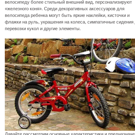
велосипеду более стильный внешний вид, персонализируют
«железного коня». Среди декоративных аксессуаров для
велосипеда ребенка могут быть яркие наклейки, кисточки и
флажки на руль, украшения на колеса, симпатичные сидения
перевозки кукол и другие элементы.
Давайте рассмотрим основные характеристики и предназначе