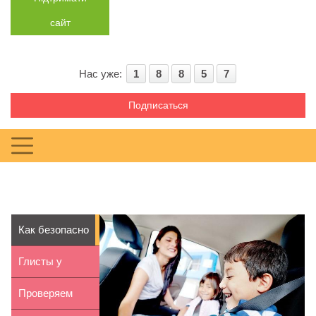
сайт
Нас уже:
1
8
8
5
7
Подписаться
Как безопасно
перевозить
Глисты у
ребенк...
детей:
Проверяем