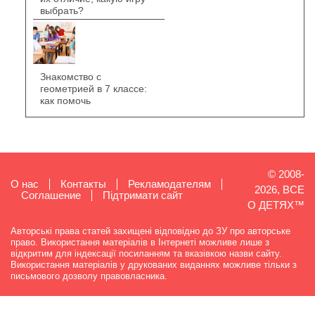
выбрать?
Знакомство с
геометрией в 7 классе:
как помочь
© 2008-
О нас
Контакты
Рекламодателям
2026, ВСЕ
Cоглашение
Підтримати сайт
О ДЕТЯХ™
Авторські права статей захищені відповідно до ЗУ про авторське
право. Використання матеріалів в Інтернеті можливе лише з
відкритим для індексації посиланням та вказівкою назви сайту.
Використання матеріалів у друкованих виданнях можливе тільки з
письмового дозволу правовласника.