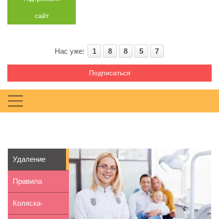
сайт
Нас уже:
1
8
8
5
7
Подписаться
Удаление
молочных
Правила
зубов: нужно
уборки
Коляска-