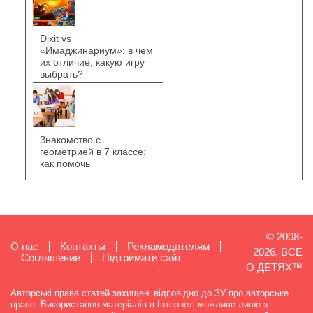
Dixit vs
«Имаджинариум»: в чем
их отличие, какую игру
выбрать?
Знакомство с
геометрией в 7 классе:
как помочь
© 2008-
О нас
Контакты
Рекламодателям
2026, ВСЕ
Cоглашение
Підтримати сайт
О ДЕТЯХ™
Авторські права статей захищені відповідно до ЗУ про авторське
право. Використання матеріалів в Інтернеті можливе лише з