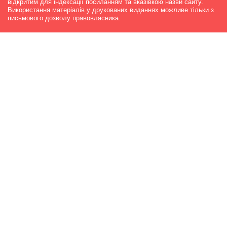
відкритим для індексації посиланням та вказівкою назви сайту.
Використання матеріалів у друкованих виданнях можливе тільки з
письмового дозволу правовласника.