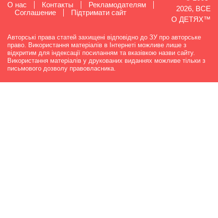
О нас
Контакты
Рекламодателям
2026, ВСЕ
Cоглашение
Підтримати сайт
О ДЕТЯХ™
Авторські права статей захищені відповідно до ЗУ про авторське
право. Використання матеріалів в Інтернеті можливе лише з
відкритим для індексації посиланням та вказівкою назви сайту.
Використання матеріалів у друкованих виданнях можливе тільки з
письмового дозволу правовласника.