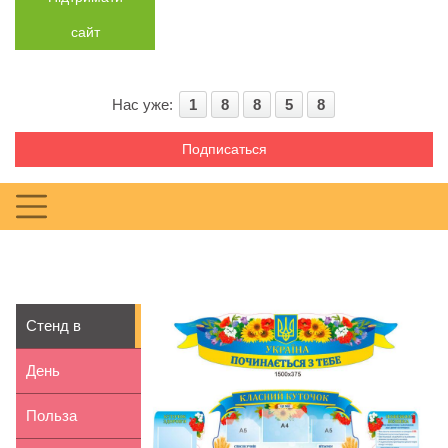
сайт
Нас уже:
1
8
8
5
8
Подписаться
Стенд в
школу: его
День
место в совр...
рожденья –
Польза