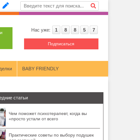
Нас уже:
1
8
8
5
7
ти
Подписаться
делки
BABY FRIENDLY
едние статьи
Чем поможет психотерапевт, когда вы
«просто устали от всего
Практические советы по выбору подушек