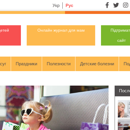
Укр
Рус
детей
Онлайн журнал для мам
Підтрима
сайт
суг
Праздники
Полезности
Детские болезни
По
Посл