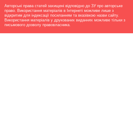
Авторські права статей захищені відповідно до ЗУ про авторське
право. Використання матеріалів в Інтернеті можливе лише з
відкритим для індексації посиланням та вказівкою назви сайту.
Використання матеріалів у друкованих виданнях можливе тільки з
письмового дозволу правовласника.