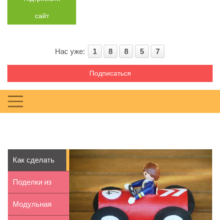
сайт
Нас уже:
1
8
8
5
7
Подписаться
Как сделать
гоночную
Поделки из
машину сво...
шишек: идеи
Модульная