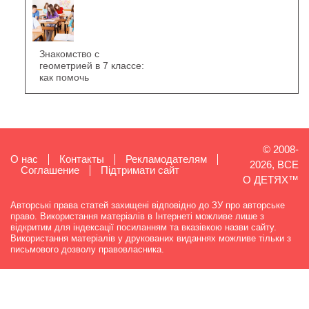
Знакомство с
геометрией в 7 классе:
как помочь
© 2008-
О нас
Контакты
Рекламодателям
2026, ВСЕ
Cоглашение
Підтримати сайт
О ДЕТЯХ™
Авторські права статей захищені відповідно до ЗУ про авторське
право. Використання матеріалів в Інтернеті можливе лише з
відкритим для індексації посиланням та вказівкою назви сайту.
Використання матеріалів у друкованих виданнях можливе тільки з
письмового дозволу правовласника.