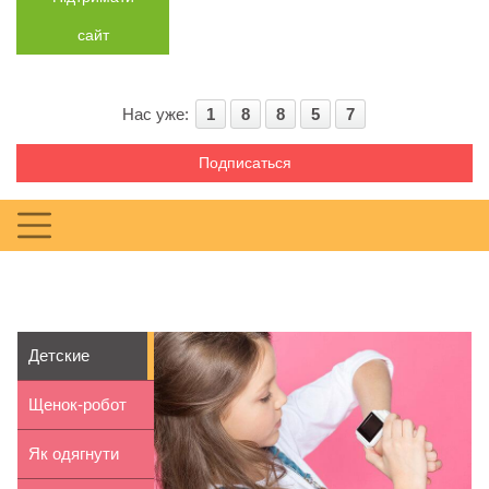
сайт
Нас уже:
1
8
8
5
7
Подписаться
Детские
умные часы:
Щенок-робот
как выбрать...
Chip: обзор
Як одягнути