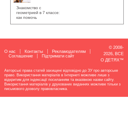
Знакомство с
геометрией в 7 классе:
как помочь
© 2008-
О нас
Контакты
Рекламодателям
2026, ВСЕ
Cоглашение
Підтримати сайт
О ДЕТЯХ™
Авторські права статей захищені відповідно до ЗУ про авторське
право. Використання матеріалів в Інтернеті можливе лише з
відкритим для індексації посиланням та вказівкою назви сайту.
Використання матеріалів у друкованих виданнях можливе тільки з
письмового дозволу правовласника.