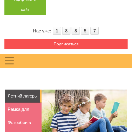
сайт
Нас уже:
1
8
8
5
7
Подписаться
Летний лагерь
в Odesa
Рамка для
Metropoli...
фотографий из
Фотообои в