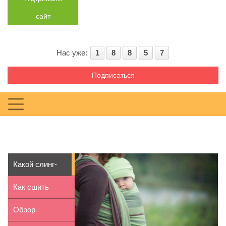
сайт
Нас уже:
1
8
8
5
7
Подписаться
Какой слинг-
шарф выбрать:
Как сшить
трико...
пляжное пончо
Обзор