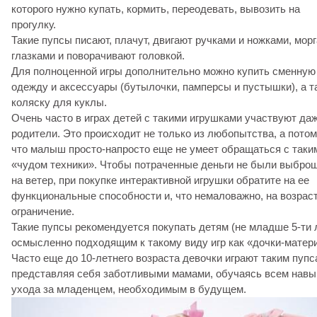
которого нужно купать, кормить, переодевать, вывозить на
прогулку.
Такие пупсы писают, плачут, двигают ручками и ножками, мор
глазками и поворачивают головкой.
Для полноценной игры дополнительно можно купить сменную
одежду и аксессуары (бутылочки, памперсы и пустышки), а т
коляску для куклы.
Очень часто в играх детей с такими игрушками участвуют да
родители. Это происходит не только из любопытства, а пото
что малыш просто-напросто еще не умеет обращаться с таки
«чудом техники». Чтобы потраченные деньги не были выбро
на ветер, при покупке интерактивной игрушки обратите на ее
функциональные способности и, что немаловажно, на возрас
ограничение.
Такие пупсы рекомендуется покупать детям (не младше 5-ти л
осмысленно подходящим к такому виду игр как «дочки-матери
Часто еще до 10-летнего возраста девочки играют таким пупс
представляя себя заботливыми мамами, обучаясь всем нав
ухода за младенцем, необходимым в будущем.