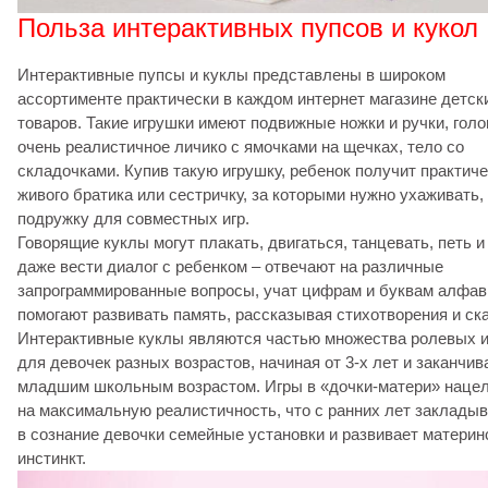
Польза интерактивных пупсов и кукол
Интерактивные пупсы и куклы представлены в широком
ассортименте практически в каждом интернет магазине детск
товаров. Такие игрушки имеют подвижные ножки и ручки, голо
очень реалистичное личико с ямочками на щечках, тело со
складочками. Купив такую игрушку, ребенок получит практич
живого братика или сестричку, за которыми нужно ухаживать,
подружку для совместных игр.
Говорящие куклы могут плакать, двигаться, танцевать, петь и
даже вести диалог с ребенком – отвечают на различные
запрограммированные вопросы, учат цифрам и буквам алфав
помогают развивать память, рассказывая стихотворения и ска
Интерактивные куклы являются частью множества ролевых и
для девочек разных возрастов, начиная от 3-х лет и заканчив
младшим школьным возрастом. Игры в «дочки-матери» наце
на максимальную реалистичность, что с ранних лет заклады
в сознание девочки семейные установки и развивает материн
инстинкт.