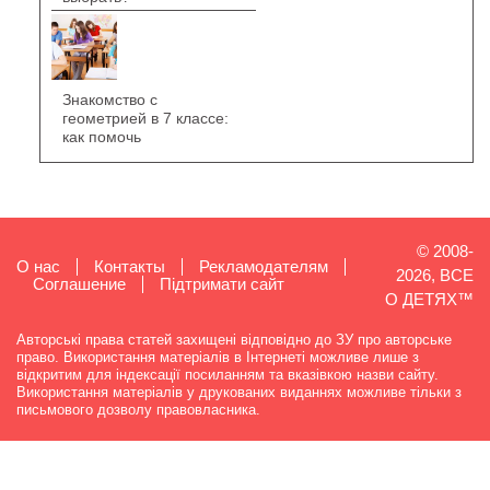
Знакомство с
геометрией в 7 классе:
как помочь
© 2008-
О нас
Контакты
Рекламодателям
2026, ВСЕ
Cоглашение
Підтримати сайт
О ДЕТЯХ™
Авторські права статей захищені відповідно до ЗУ про авторське
право. Використання матеріалів в Інтернеті можливе лише з
відкритим для індексації посиланням та вказівкою назви сайту.
Використання матеріалів у друкованих виданнях можливе тільки з
письмового дозволу правовласника.