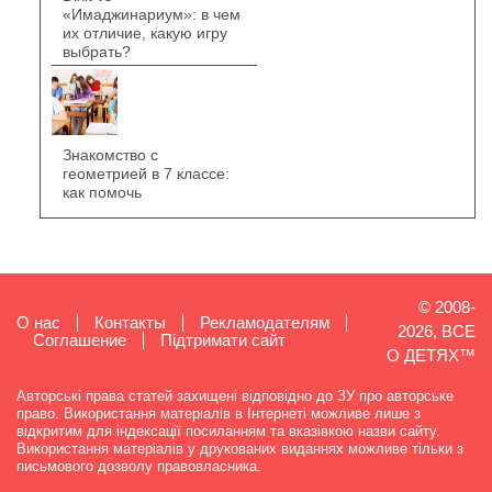
«Имаджинариум»: в чем
их отличие, какую игру
выбрать?
Знакомство с
геометрией в 7 классе:
как помочь
© 2008-
О нас
Контакты
Рекламодателям
2026, ВСЕ
Cоглашение
Підтримати сайт
О ДЕТЯХ™
Авторські права статей захищені відповідно до ЗУ про авторське
право. Використання матеріалів в Інтернеті можливе лише з
відкритим для індексації посиланням та вказівкою назви сайту.
Використання матеріалів у друкованих виданнях можливе тільки з
письмового дозволу правовласника.