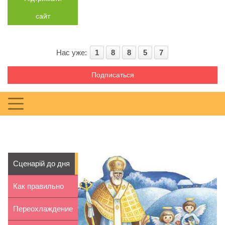
сайт
Нас уже:
1
8
8
5
7
Подписаться
Сценарій до дня
Святого
Как правильно
Миколая
выбрать размер
Переохлаждение