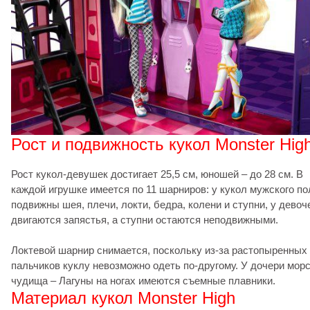
Рост и подвижность кукол Monster Hig
Рост кукол-девушек достигает 25,5 см, юношей – до 28 см. В
каждой игрушке имеется по 11 шарниров: у кукол мужского по
подвижны шея, плечи, локти, бедра, колени и ступни, у девоч
двигаются запястья, а ступни остаются неподвижными.
Локтевой шарнир снимается, поскольку из-за растопыренных
пальчиков куклу невозможно одеть по-другому. У дочери морс
чудища – Лагуны на ногах имеются съемные плавники.
Материал кукол Monster High