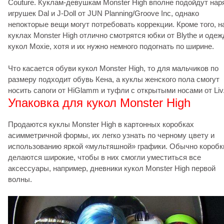
Couture. Куклам-девушкам Monster High вполне подойдут на
игрушек Dal и J-Doll от JUN Planning/Groove Inc, однако
непокторые вещи могут потребовать коррекции. Кроме того, н
куклах Monster High отлично смотрятся юбки от Blythe и одеж
кукол Moxie, хотя и их нужно немного подогнать по ширине.
Что касается обуви кукол Monster High, то для мальчиков по
размеру подходит обувь Кена, а куклы женского пола смогут
носить сапоги от HiGlamm и туфли с открытыми носами от Liv
Упаковка для кукол Monster High
Продаются куклы Monster High в картонных коробках
асимметричной формы, их легко узнать по черному цвету и
использованию яркой «мультяшной» графики. Обычно коробк
делаются широкие, чтобы в них смогли уместиться все
аксессуары, например, дневники кукол Monster High первой
волны.