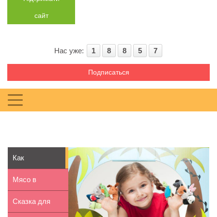
сайт
Нас уже:
1
8
8
5
7
Подписаться
Как
организовать
Мясо в
поход с
рационе детей
Сказка для