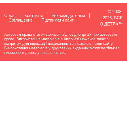
© 2008-
О нас
Контакты
Рекламодателям
2026, ВСЕ
Cоглашение
Підтримати сайт
О ДЕТЯХ™
Авторські права статей захищені відповідно до ЗУ про авторське
право. Використання матеріалів в Інтернеті можливе лише з
відкритим для індексації посиланням та вказівкою назви сайту.
Використання матеріалів у друкованих виданнях можливе тільки з
письмового дозволу правовласника.