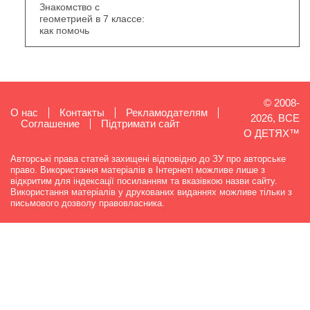
Знакомство с
геометрией в 7 классе:
как помочь
© 2008-
О нас
Контакты
Рекламодателям
2026, ВСЕ
Cоглашение
Підтримати сайт
О ДЕТЯХ™
Авторські права статей захищені відповідно до ЗУ про авторське
право. Використання матеріалів в Інтернеті можливе лише з
відкритим для індексації посиланням та вказівкою назви сайту.
Використання матеріалів у друкованих виданнях можливе тільки з
письмового дозволу правовласника.