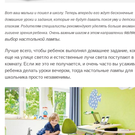
Вот ваш малыш и пошел в школу. Теперь впереди его ждут бесконечные
домашние уроки и задания, которые не будут давать покоя уму и детск
глазкам. Родителям специалисты рекомендуют уделять больше вниман
явля
гигиене зрения ребенка. Очень важным шагом в этом направлении
выбор настольной лампы.
Лучше всего, чтобы ребенок выполнял домашнее задание, ко
еще на улице светло и естественные лучи света поступают в
комнату. Если же это не получается, и очень часто вы усажив
ребенка делать уроки вечером, тогда настольные лампы
для
школьника просто незаменимы.