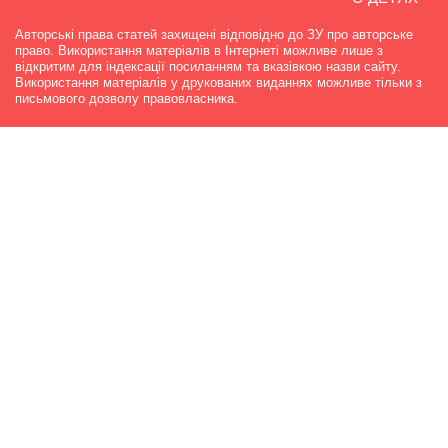
Авторські права статей захищені відповідно до ЗУ про авторське
право. Використання матеріалів в Інтернеті можливе лише з
відкритим для індексації посиланням та вказівкою назви сайту.
Використання матеріалів у друкованих виданнях можливе тільки з
письмового дозволу правовласника.