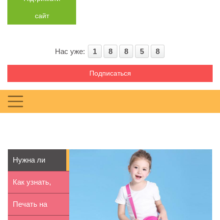
сайт
Нас уже:
1
8
8
5
8
Подписаться
Нужна ли
маленькому
Как узнать,
ребенку соб...
что ребенок
Печать на