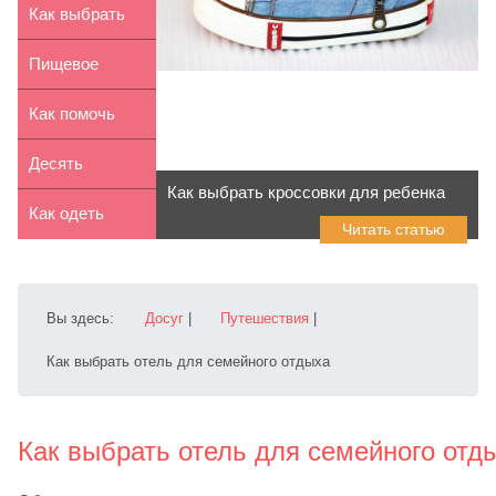
ребенком
кормления:
Как выбрать
особенно...
детскую
Пищевое
пижаму
отравление у
Как помочь
ребенка: с...
ребенку при
Десять
Как выбрать кроссовки для ребенка
головной...
советов по
Как одеть
Читать статью
выбору
ребенка зимой
кроват...
на прог...
Вы здесь:
Досуг
|
Путешествия
|
Как выбрать отель для семейного отдыха
Как выбрать отель для семейного отд