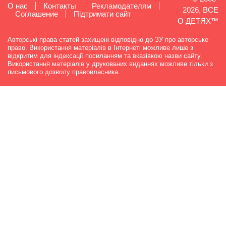
О нас
Контакты
Рекламодателям
2026, ВСЕ
Cоглашение
Підтримати сайт
О ДЕТЯХ™
Авторські права статей захищені відповідно до ЗУ про авторське
право. Використання матеріалів в Інтернеті можливе лише з
відкритим для індексації посиланням та вказівкою назви сайту.
Використання матеріалів у друкованих виданнях можливе тільки з
письмового дозволу правовласника.