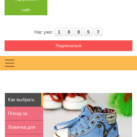
сайт
Нас уже:
1
8
8
5
7
Подписаться
Как выбрать
кроссовки для
Поход за
ребенка
грибами с
Ложечка для