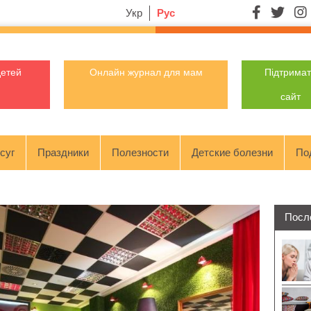
Укр
Рус
детей
Онлайн журнал для мам
Підтрима
сайт
суг
Праздники
Полезности
Детские болезни
По
Посл