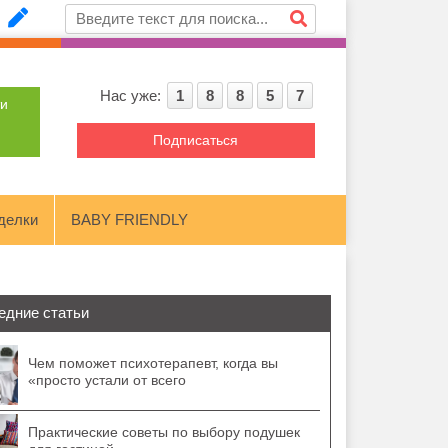
Нас уже:
1
8
8
5
7
ти
Подписаться
делки
BABY FRIENDLY
едние статьи
Чем поможет психотерапевт, когда вы
«просто устали от всего
Практические советы по выбору подушек