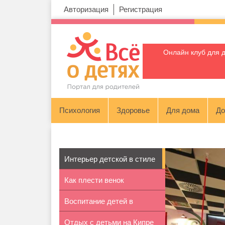
Авторизация
Регистрация
Онлайн клуб для 
Психология
Здоровье
Для дома
До
Интерьер детской в стиле
Как плести венок
«Алиса...
Воспитание детей в
Отдых с детьми на Кипре
гармонии с п...