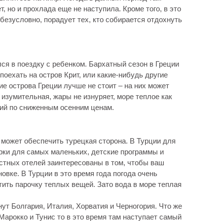
 но и прохлада еще не наступила. Кроме того, в это
 безусловно, порадует тех, кто собирается отдохнуть
лся в поездку с ребенком. Бархатный сезон в Греции
поехать на остров Крит, или какие-нибудь другие
ие острова Греции лучше не стоит – на них может
 изумительная, жары не изнуряет, море теплое как
сий по сниженным осенним ценам.
может обеспечить турецкая сторона. В Турции для
арки для самых маленьких, детские программы и
стных отелей заинтересованы в том, чтобы ваш
вке. В Турции в это время года погода очень
атить парочку теплых вещей. Зато вода в море теплая
т Болгария, Италия, Хорватия и Черногория. Что же
 Марокко и Тунис то в это время там наступает самый