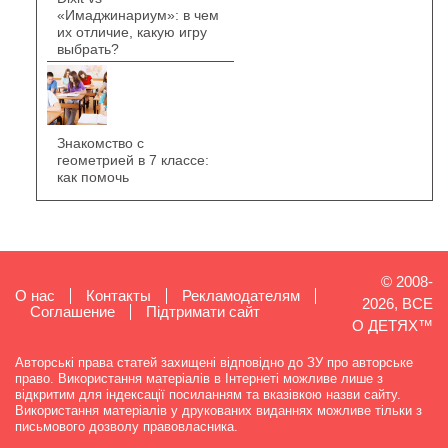
«Имаджинариум»: в чем
их отличие, какую игру
выбрать?
Знакомство с
геометрией в 7 классе:
как помочь
© 2008-
О нас
Контакты
Рекламодателям
2026, ВСЕ
Cоглашение
Підтримати сайт
О ДЕТЯХ™
Авторські права статей захищені відповідно до ЗУ про авторське
право. Використання матеріалів в Інтернеті можливе лише з
відкритим для індексації посиланням та вказівкою назви сайту.
Використання матеріалів у друкованих виданнях можливе тільки з
письмового дозволу правовласника.