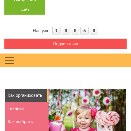
сайт
Нас уже:
1
8
8
5
8
Подписаться
Как организовать
детский праздн...
Техника
безопасности и
Как выбрать