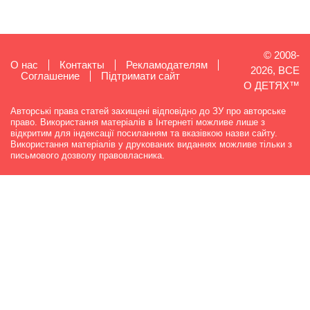
© 2008-
О нас
Контакты
Рекламодателям
2026, ВСЕ
Cоглашение
Підтримати сайт
О ДЕТЯХ™
Авторські права статей захищені відповідно до ЗУ про авторське
право. Використання матеріалів в Інтернеті можливе лише з
відкритим для індексації посиланням та вказівкою назви сайту.
Використання матеріалів у друкованих виданнях можливе тільки з
письмового дозволу правовласника.