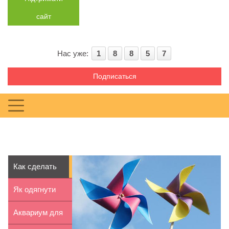
сайт
Нас уже:
1
8
8
5
7
Подписаться
Как сделать
вертушку.
Як одягнути
Пошаговая...
дітей на
Аквариум для