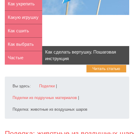
весілля
ребенка: вред
Как укрепить
или ...
иммунитет
Какую игрушку
ребенка ...
подарить
Как сшить
мальчику
корзину для
Как выбрать
Как сделать вертушку. Пошаговая
игрушек с...
репетитора
Частые
инструкция
Читать статью
иностран...
нарушения
зрения у детей
Вы здесь:
Поделки
|
Поделки из подручных материалов
|
Поделка: животные из воздушных шаров
Поделка: животные из воздушных шар