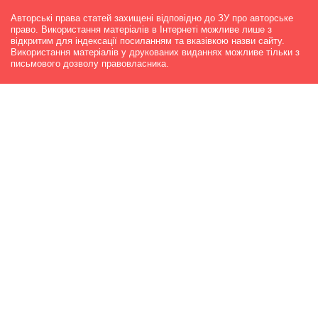
Авторські права статей захищені відповідно до ЗУ про авторське
право. Використання матеріалів в Інтернеті можливе лише з
відкритим для індексації посиланням та вказівкою назви сайту.
Використання матеріалів у друкованих виданнях можливе тільки з
письмового дозволу правовласника.