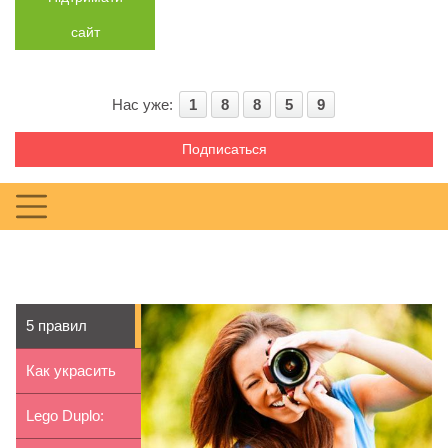
сайт
Нас уже:
1
8
8
5
9
Подписаться
5 правил
съемки детей
Как украсить
купальник для
Lego Duplo: